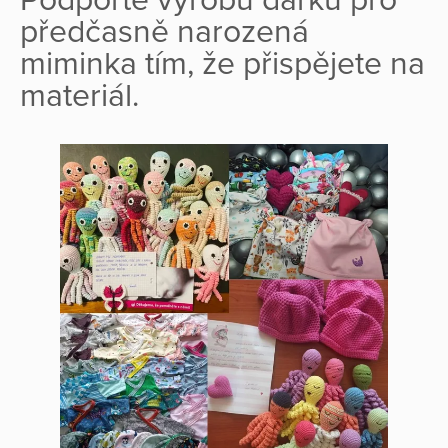
Podpořte výrobu dárků pro
předčasně narozená
miminka tím, že přispějete na
materiál.