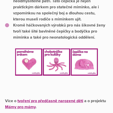
neodmyslitelně patří. Tato čepička je nejen
praktickým dárkem pro statečné miminko, ale i
vzpomínkou na společný boj a dlouhou cestu,
kterou museli rodiče s miminkem ujít.
Kromě háčkovaných výrobků pro nás šikovné ženy
tvoří také šité bavlněné čepičky a bodýčka pro
miminka a také pro neonatologická oddělení.
Více o
tvoření pro předčasně narozené děti
a o projektu
Mámy pro mámy
.