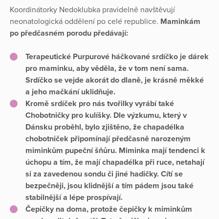
Koordinátorky Nedoklubka pravidelně navštěvují
neonatologická oddělení po celé republice.
Maminkám
po předčasném porodu předávají:
Terapeutické Purpurové háčkované srdíčko je dárek
pro maminku, aby věděla, že v tom není sama.
Srdíčko se vejde akorát do dlaně, je krásně měkké
a jeho mačkání uklidňuje.
Kromě srdíček pro nás tvořilky vyrábí také
Chobotničky pro kulíšky. Dle výzkumu, který v
Dánsku proběhl, bylo zjištěno, že chapadélka
chobotniček připomínají předčasně narozeným
miminkům pupeční šňůru. Miminka mají tendenci k
úchopu a tím, že mají chapadélka při ruce, netahají
si za zavedenou sondu či jiné hadičky. Cítí se
bezpečněji, jsou klidnější a tím pádem jsou také
stabilnější a lépe prospívají.
Čepičky na doma, protože čepičky k miminkům