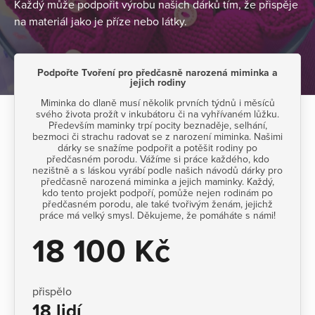
Každý může podpořit výrobu našich dárků tím, že přispěje
na materiál jako je příze nebo látky.
Podpořte Tvoření pro předčasně narozená miminka a
jejich rodiny
Miminka do dlaně musí několik prvních týdnů i měsíců
svého života prožít v inkubátoru či na vyhřívaném lůžku.
Především maminky trpí pocity beznaděje, selhání,
bezmoci či strachu radovat se z narození miminka. Našimi
dárky se snažíme podpořit a potěšit rodiny po
předčasném porodu. Vážíme si práce každého, kdo
nezištně a s láskou vyrábí podle našich návodů dárky pro
předčasně narozená miminka a jejich maminky. Každý,
kdo tento projekt podpoří, pomůže nejen rodinám po
předčasném porodu, ale také tvořivým ženám, jejichž
práce má velký smysl. Děkujeme, že pomáháte s námi!
18 100 Kč
přispělo
18 lidí