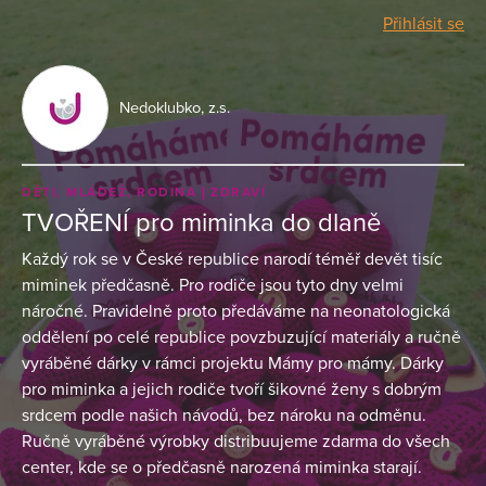
Přihlásit se
Nedoklubko, z.s.
DĚTI, MLÁDEŽ, RODINA
ZDRAVÍ
TVOŘENÍ pro miminka do dlaně
Každý rok se v České republice narodí téměř devět tisíc
miminek předčasně. Pro rodiče jsou tyto dny velmi
náročné. Pravidelně proto předáváme na neonatologická
oddělení po celé republice povzbuzující materiály a ručně
vyráběné dárky v rámci projektu Mámy pro mámy. Dárky
pro miminka a jejich rodiče tvoří šikovné ženy s dobrým
srdcem podle našich návodů, bez nároku na odměnu.
Ručně vyráběné výrobky distribuujeme zdarma do všech
center, kde se o předčasně narozená miminka starají.