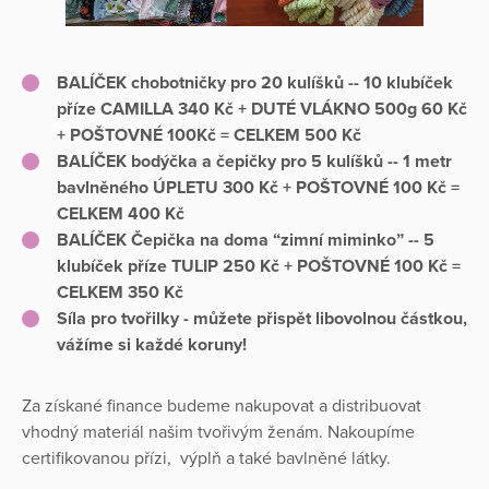
BALÍČEK chobotničky pro 20 kulíšků -- 10 klubíček
příze CAMILLA 340 Kč + DUTÉ VLÁKNO 500g 60 Kč
+ POŠTOVNÉ 100Kč = CELKEM 500 Kč
BALÍČEK bodýčka a čepičky pro 5 kulíšků -- 1 metr
bavlněného ÚPLETU 300 Kč + POŠTOVNÉ 100 Kč =
CELKEM 400 Kč
BALÍČEK Čepička na doma “zimní miminko” -- 5
klubíček příze TULIP 250 Kč + POŠTOVNÉ 100 Kč =
CELKEM 350 Kč
Síla pro tvořilky - můžete přispět libovolnou částkou,
vážíme si každé koruny!
Za získané finance budeme nakupovat a distribuovat
vhodný materiál našim tvořivým ženám. Nakoupíme
certifikovanou přízi, výplň a také bavlněné látky.