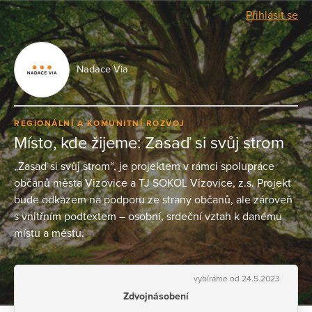
Přihlásit se
Nadace Via
REGIONÁLNÍ A KOMUNITNÍ ROZVOJ
Místo, kde žijeme: Zasaď si svůj strom
„Zasaď si svůj strom“, je projektem v rámci spolupráce
občanů města Vizovice a TJ SOKOL Vizovice, z.s. Projekt
bude odkazem na podporu ze strany občanů, ale zároveň
s vnitřním podtextem – osobní, srdeční vztah k danému
místu a městu.
vybíráme od 24.5.2023
Zdvojnásobení