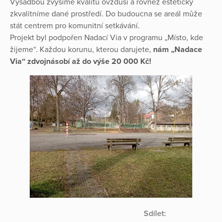
Výsadbou zvýšíme kvalitu ovzduší a rovněž esteticky
zkvalitníme dané prostředí. Do budoucna se areál může
stát centrem pro komunitní setkávání.
Projekt byl podpořen Nadací Via v programu „Místo, kde
žijeme“. Každou korunu, kterou darujete,
nám „Nadace
Via“ zdvojnásobí až do výše 20 000 Kč!
Sdílet: