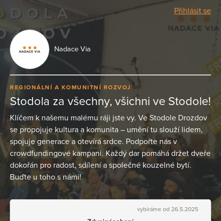
Přihlásit se
Nadace Via
REGIONÁLNÍ A KOMUNITNÍ ROZVOJ
Stodola za všechny, všichni ve Stodole!
Klíčem k našemu malému ráji jste vy. Ve Stodole Drozdov
se propojuje kultura a komunita – umění tu slouží lidem,
spojuje generace a otevírá srdce. Podpořte nás v
crowdfundingové kampani. Každý dar pomáhá držet dveře
dokořán pro radost, sdílení a společné kouzelné bytí.
Buďte u toho s námi!
vybíráme od 26.5.2025