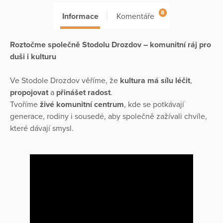
8
Informace
Komentáře
Roztočme společně Stodolu Drozdov – komunitní ráj pro
duši i kulturu
Ve Stodole Drozdov věříme, že
kultura má sílu léčit
,
propojovat
a
přinášet radost
.
Tvoříme
živé komunitní centrum
, kde se potkávají
generace, rodiny i sousedé, aby společně zažívali chvíle,
které dávají smysl.