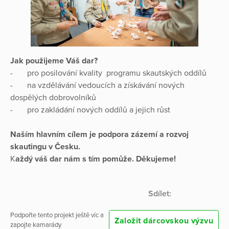
Jak použijeme Váš dar?
- pro posilování kvality programu skautských oddílů
- na vzdělávání vedoucích a získávání nových
dospělých dobrovolníků
- pro zakládání nových oddílů a jejich růst
Naším hlavním cílem je podpora zázemí a rozvoj
skautingu v Česku.
K
aždý váš dar nám s tím pomůže. Děkujeme!
Sdílet:
Podpořte tento projekt ještě víc a
Založit dárcovskou výzvu
zapojte kamarády