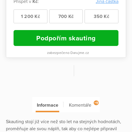
Přispět v
Kč
:
Jiná částka
1 200 Kč
700 Kč
350 Kč
Podpořím skauting
zabezpečeno Darujme.cz
+9
Informace
Komentáře
Skauting stojí již více než sto let na stejných hodnotách,
proměňuje ale svou náplň, tak aby co nejlépe připravil