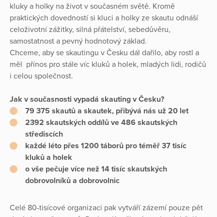
kluky a holky na život v současném světě. Kromě
praktických dovedností si kluci a holky ze skautu odnáší
celoživotní zážitky, silná přátelství, sebedůvěru,
samostatnost a pevný hodnotový základ.
Chceme, aby se skautingu v Česku dál dařilo, aby rostl a
měl přínos pro stále víc kluků a holek, mladých lidi, rodičů
i celou společnost.
Jak v současnosti vypadá skauting v Česku?
79 375 skautů a skautek, přibývá nás už 20 let
2392 skautských oddílů ve 486 skautských
střediscích
každé léto přes 1200 táborů pro téměř 37 tisíc
kluků a holek
o vše pečuje více než 14 tisíc skautských
dobrovolníků a dobrovolnic
Celé 80-tisícové organizaci pak vytváří zázemí pouze pět