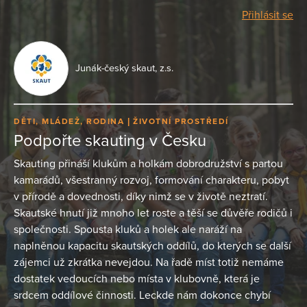
Přihlásit se
Junák-český skaut, z.s.
DĚTI, MLÁDEŽ, RODINA
ŽIVOTNÍ PROSTŘEDÍ
Podpořte skauting v Česku
Skauting přináší klukům a holkám dobrodružství s partou
kamarádů, všestranný rozvoj, formování charakteru, pobyt
v přírodě a dovednosti, díky nimž se v životě neztratí.
Skautské hnutí již mnoho let roste a těší se důvěře rodičů i
společnosti. Spousta kluků a holek ale naráží na
naplněnou kapacitu skautských oddílů, do kterých se další
zájemci už zkrátka nevejdou. Na řadě míst totiž nemáme
dostatek vedoucích nebo místa v klubovně, která je
srdcem oddílové činnosti. Leckde nám dokonce chybí