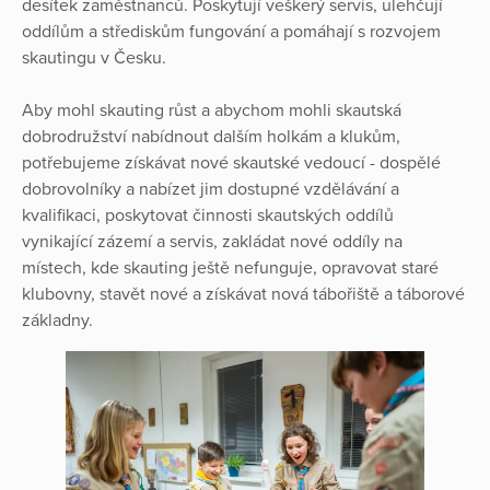
desítek zaměstnanců. Poskytují veškerý servis, ulehčují
oddílům a střediskům fungování a pomáhají s rozvojem
skautingu v Česku.
Aby mohl skauting růst a abychom mohli skautská
dobrodružství nabídnout dalším holkám a klukům,
potřebujeme získávat nové skautské vedoucí - dospělé
dobrovolníky a nabízet jim dostupné vzdělávání a
kvalifikaci, poskytovat činnosti skautských oddílů
vynikající zázemí a servis, zakládat nové oddíly na
místech, kde skauting ještě nefunguje, opravovat staré
klubovny, stavět nové a získávat nová tábořiště a táborové
základny.