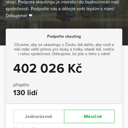
obojí. Podpora skautingu je investicí do budoucnosti naší
společnosti. Podpořte nás a dělejte svět lepším s námi!
Děkujeme! ❤
Podpořte skauting
Chceme, aby se skautingu v Česku dál dařilo, aby rostl a
měl stále větší přínos pro kluky a holky, mladé lidi, rodiče
i celou společnost. Děkujeme, že jste u toho s námi!
402 026 Kč
přispělo
130 lidí
Jednorázově
Měsíčně