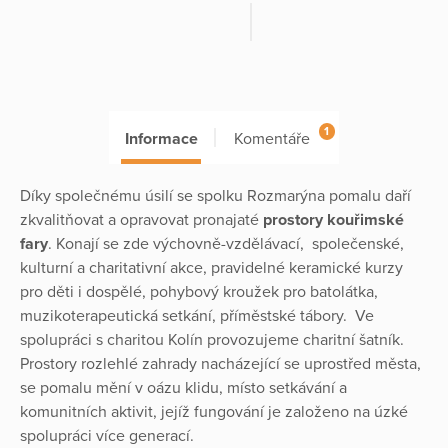
1
Informace
Komentáře
Díky společnému úsilí se spolku Rozmarýna pomalu daří
zkvalitňovat a opravovat pronajaté
prostory kouřimské
fary
. Konají se zde výchovně-vzdělávací, společenské,
kulturní a charitativní akce, pravidelné keramické kurzy
pro děti i dospělé, pohybový kroužek pro batolátka,
muzikoterapeutická setkání, příměstské tábory. Ve
spolupráci s charitou Kolín provozujeme charitní šatník.
Prostory rozlehlé zahrady nacházející se uprostřed města,
se pomalu mění v oázu klidu, místo setkávání a
komunitních aktivit, jejíž fungování je založeno na úzké
spolupráci více generací.