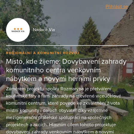
Přihlásit se
Nadace Via
REGIONÁLNÍ A KOMUNITNÍ ROZVOJ
Místo, kde žijeme: Dovybavení zahrady
komunitního centra venkovním
nábytkem a novými herními prvky
Záměrem projektu spolku Rozmarýna je přetváření
kouřimské fary a farní zahrady na otevřené víceúčelové
komunitní centrum, které povede ke zkvalitnění života
místní komunity i dalších obyvatel díky vzájemné
mezigenerační přátelské spolupráci na společných
projektech a akcích. Hlavním cílem tohoto projektuje
dovybavení zahrady venkovním nábytkem a novými