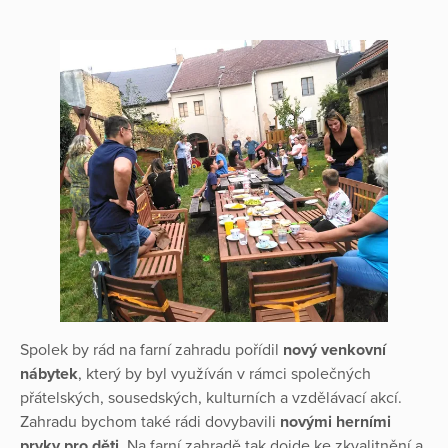
Spolek by rád na farní zahradu pořídil
nový venkovní
nábytek
, který by byl využíván v rámci společných
přátelských, sousedských, kulturních a vzdělávací akcí.
Zahradu bychom také rádi dovybavili
novými herními
prvky pro děti
. Na farní zahradě tak dojde ke zkvalitnění a