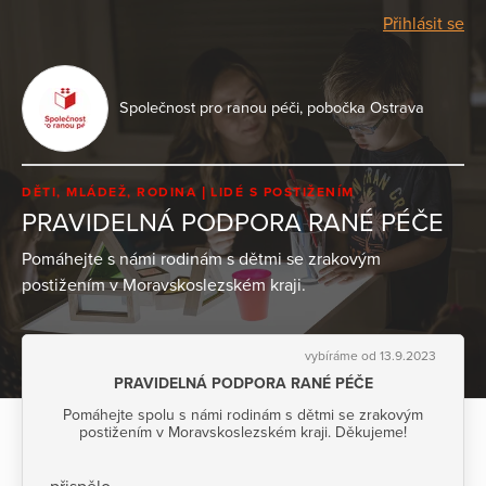
Přihlásit se
Společnost pro ranou péči, pobočka Ostrava
DĚTI, MLÁDEŽ, RODINA
LIDÉ S POSTIŽENÍM
PRAVIDELNÁ PODPORA RANÉ PÉČE
Pomáhejte s námi rodinám s dětmi se zrakovým
postižením v Moravskoslezském kraji.
vybíráme od 13.9.2023
PRAVIDELNÁ PODPORA RANÉ PÉČE
Pomáhejte spolu s námi rodinám s dětmi se zrakovým
postižením v Moravskoslezském kraji. Děkujeme!