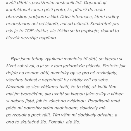
kvůli dítěti s postižením nestranili lidí. Doporučuji
kontaktovat ranou péči proto, že přináší do rodin
obrovskou podporu a klid. Dává informace, které rodiny
nedostanou ani od lékařů, ani od učitelů. Konkrétně pro
nás je to TOP služba, ale těžko se to popisuje, dokud to
člověk nezažije napřímo.
...
Byla jsem tehdy vyjukaná maminka tří dětí, se kterou si
život zahrával, a já se v tom jednoduše plácala. Protože jak
dojde na nemoc dětí, maminky by se pro ně rozkrájely,
všechnu bolest a nepohodlí by chtěly vzít na sebe.
Navenek se sice většinou tváří, že to dají, už kvůli těm
malým tvorečkům, ale uvnitř se klepou jako osiky a vůbec
si nejsou jisté, jak to všechno zvládnou. Poradkyně rané
péče mi pomohly svým nadhledem, dokázaly mě
povzbudit a pochválit. Tím vším mi dodávaly odvahu, a
ono to skutečně šlo. Pomalu, ale šlo.