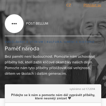
CZ
/
EN
Přihlásit se
POST BELLUM
VZDĚLÁVÁNÍ A VÝZKUM
KULTURA, UMĚNÍ A HISTORIE
Paměť národa
Bez paměti není budoucnost. Pomozte nám uchovávat
příběhy lidí, kteří zažili klíčové okamžiky našich dějin.
Pomozte nám tyto příběhy přibližovat dál veřejnosti,
dětem ve školách i dalším generacím.
vybíráme od 1.7.2014
Přidejte se k nám a pomozte nám dál vyprávět příběhy,
které nesmějí zmizet 💙