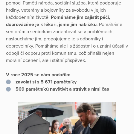
pomoci Paměti národa, sociální služba, která podporuje
hrdiny, veterány a bojovníky za svobodu v jejich
každodenním životě.
Pomáháme jim zajistit péči,
doprovázíme je k lékaři, jsme jim nablízku
. Pomáháme
seniorům a seniorkám zorientovat se v problémech,
nasloucháme jim, propojujeme je s odborníky i
dobrovolníky. Pomáháme ale i s žádostmi o uznání účasti v
odboji či odporu proti komunismu, což přináší nejen
morální ocenění, ale i státní příspěvek.
V roce 2025 se nám podařilo:
zavolat si s 5 671 pamětníky
569 pamětníků navštívit a strávit s nimi čas