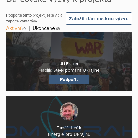
Podpořte tento projekt ještě víc a
Založit dárcovskou výzvu
zapojte kamarády
Aktivní
|
Ukončené
(0)
(8)
Jiri Eichler
Habilis Steel pomáhá Ukrajině
Podpořit
Tomáš Herčík
Energie pro Ukrajinu