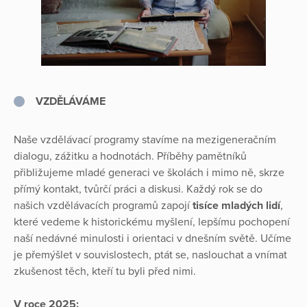
V
ZDĚLÁVÁME
Naše vzdělávací programy stavíme na mezigeneračním
dialogu, zážitku a hodnotách. Příběhy pamětníků
přibližujeme mladé generaci ve školách i mimo ně, skrze
přímý kontakt, tvůrčí práci a diskusi. Každý rok se do
našich vzdělávacích programů zapojí
tisíce mladých lidí
,
které vedeme k historickému myšlení, lepšímu pochopení
naší nedávné minulosti i orientaci v dnešním světě. Učíme
je přemýšlet v souvislostech, ptát se, naslouchat a vnímat
zkušenost těch, kteří tu byli před nimi.
V roce 2025: