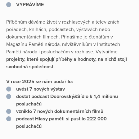
VYPRÁVÍME
Příběhům dáváme život v rozhlasových a televizních
pořadech, knihách, podcastech, výstavách nebo
dokumentárních filmech. Přinášíme je čtenářům v
Magazínu Paměti národa, návštěvníkům v Institutech
Paměti národa i posluchačům v rozhlase. Vytváříme
projekty, které spojují příběhy a hodnoty, na nichž stojí
svobodná společnost.
V roce 2025 se nám podařilo:
uvést 7 nových výstav
dostat podcast Dobrovský&Šídlo k 1,4 milionu
posluchačů
vzniklo 7 nových dokumentárních filmů
podcast Hlasy paměti si pustilo 222 000
posluchačů