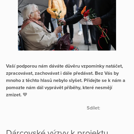
Vaší podporou nám dáváte důvěru vzpomínky natáčet,
zpracovávat, zachovávat i dále předávat. Bez Vás by
mnoho z těchto hlasů nebylo slyšet. Přidejte se k nám a
pomozte nám dál vyprávět příběhy, které nesmějí
zmizet.
💙
Sdílet:
Dárcovské výzvy k projektu