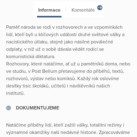
+9
Informace
Komentáře
Paměť národa se rodí v rozhovorech a ve vzpomínkách
lidí, kteří byli u klíčových událostí druhé světové války a
nacistického útlaku, stejně jako násilné poválečné
odplaty, v níž už o sobě dávala vědět rodící se
komunistická diktatura.
Rozhovory, které natáčíme, ať už u pamětníků doma, nebo
ve studiu, v Post Bellum přetavujeme do příběhů, textů,
rozhovorů, výstav nebo komiksů. Každý rok oslovíme
desítky tisíc školáků, učitelů i návštěvníků našich
institutů.
DOKUMENTUJEME
Natáčíme příběhy lidí, kteří zažili války, totalitní režimy i
významné okamžiky naší nedávné historie. Zpracováváme