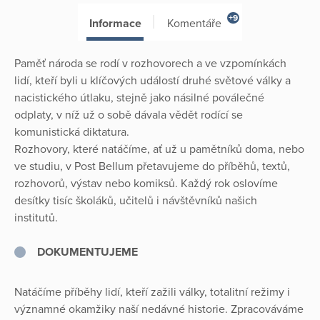
+9
Informace
Komentáře
Paměť národa se rodí v rozhovorech a ve vzpomínkách
lidí, kteří byli u klíčových událostí druhé světové války a
nacistického útlaku, stejně jako násilné poválečné
odplaty, v níž už o sobě dávala vědět rodící se
komunistická diktatura.
Rozhovory, které natáčíme, ať už u pamětníků doma, nebo
ve studiu, v Post Bellum přetavujeme do příběhů, textů,
rozhovorů, výstav nebo komiksů. Každý rok oslovíme
desítky tisíc školáků, učitelů i návštěvníků našich
institutů.
DOKUMENTUJEME
Natáčíme příběhy lidí, kteří zažili války, totalitní režimy i
významné okamžiky naší nedávné historie. Zpracováváme