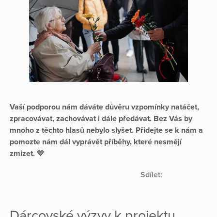
Vaší podporou nám dáváte důvěru vzpomínky natáčet,
zpracovávat, zachovávat i dále předávat. Bez Vás by
mnoho z těchto hlasů nebylo slyšet. Přidejte se k nám a
pomozte nám dál vyprávět příběhy, které nesmějí
zmizet.
💙
Sdílet:
Dárcovské výzvy k projektu