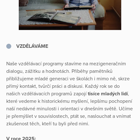
V
ZDĚLÁVÁME
Naše vzdělávací programy stavíme na mezigeneračním
dialogu, zážitku a hodnotách. Příběhy pamětníků
přibližujeme mladé generaci ve školách i mimo ně, skrze
přímý kontakt, tvůrčí práci a diskusi. Každý rok se do
našich vzdělávacích programů zapojí
tisíce mladých lidí
,
které vedeme k historickému myšlení, lepšímu pochopení
naší nedávné minulosti i orientaci v dnešním světě. Učíme
je přemýšlet v souvislostech, ptát se, naslouchat a vnímat
zkušenost těch, kteří tu byli před nimi.
V roce 2025: