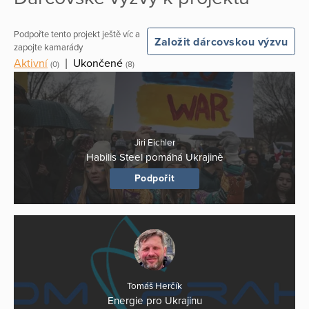
Podpořte tento projekt ještě víc a
Založit dárcovskou výzvu
zapojte kamarády
Aktivní
|
Ukončené
(0)
(8)
Jiri Eichler
Habilis Steel pomáhá Ukrajině
Podpořit
Tomáš Herčík
Energie pro Ukrajinu