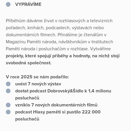
VYPRÁVÍME
Příběhům dáváme život v rozhlasových a televizních
pořadech, knihách, podcastech, výstavách nebo
dokumentárních filmech. Přinášíme je čtenářům v
Magazínu Paměti národa, návštěvníkům v Institutech
Paměti národa i posluchačům v rozhlase. Vytváříme
projekty, které spojují příběhy a hodnoty, na nichž stojí
svobodná společnost.
V roce 2025 se nám podařilo:
uvést 7 nových výstav
dostat podcast Dobrovský&Šídlo k 1,4 milionu
posluchačů
vzniklo 7 nových dokumentárních filmů
podcast Hlasy paměti si pustilo 222 000
posluchačů