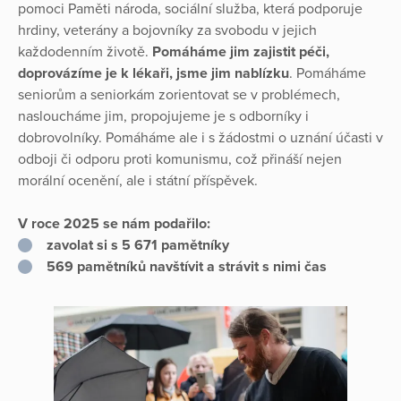
pomoci Paměti národa, sociální služba, která podporuje
hrdiny, veterány a bojovníky za svobodu v jejich
každodenním životě.
Pomáháme jim zajistit péči,
doprovázíme je k lékaři, jsme jim nablízku
. Pomáháme
seniorům a seniorkám zorientovat se v problémech,
nasloucháme jim, propojujeme je s odborníky i
dobrovolníky. Pomáháme ale i s žádostmi o uznání účasti v
odboji či odporu proti komunismu, což přináší nejen
morální ocenění, ale i státní příspěvek.
V roce 2025 se nám podařilo:
zavolat si s 5 671 pamětníky
569 pamětníků navštívit a strávit s nimi čas