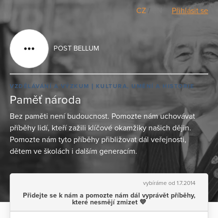
CZ
/
EN
Přihlásit se
POST BELLUM
VZDĚLÁVÁNÍ A VÝZKUM
KULTURA, UMĚNÍ A HISTORIE
Paměť národa
Bez paměti není budoucnost. Pomozte nám uchovávat
příběhy lidí, kteří zažili klíčové okamžiky našich dějin.
Pomozte nám tyto příběhy přibližovat dál veřejnosti,
dětem ve školách i dalším generacím.
vybíráme od 1.7.2014
Přidejte se k nám a pomozte nám dál vyprávět příběhy,
které nesmějí zmizet 💙