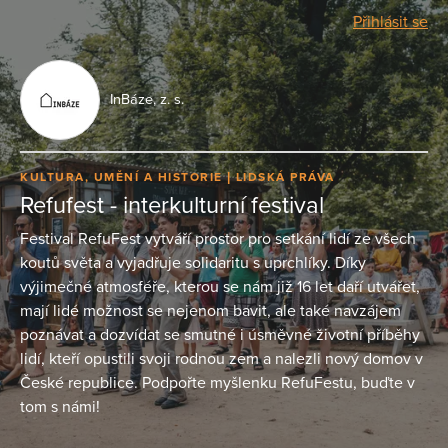
Přihlásit se
InBáze, z. s.
KULTURA, UMĚNÍ A HISTORIE
LIDSKÁ PRÁVA
Refufest - interkulturní festival
Festival RefuFest vytváří prostor pro setkání lidí ze všech
koutů světa a vyjadřuje solidaritu s uprchlíky. Díky
výjimečné atmosféře, kterou se nám již 16 let daří utvářet,
mají lidé možnost se nejenom bavit, ale také navzájem
poznávat a dozvídat se smutné i úsměvné životní příběhy
lidí, kteří opustili svoji rodnou zem a nalezli nový domov v
České republice. Podpořte myšlenku RefuFestu, buďte v
tom s námi!