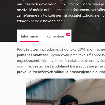
naši psychologové vedou linku pomoci, která funguje
nezávislá média nebo ‎pomáháme dokumentovat váleč
zaměřujeme na ty, kteří nemají dostatek zdrojů, ‎nem
zdravím nebo o někoho pečují.
+9
Informace
Komentáře
Protože v zemi působíme už od roku 2014, mohli jsm
pomáhat okamžitě
. Vybudovali jsme také
síť s více 
organizacemi, iniciativami občanské společnosti, vl
posílili
soběstačnost
a
odolnost
lidí a současně jsme 
práva lidí zasažených válkou a prosazujeme dlouho