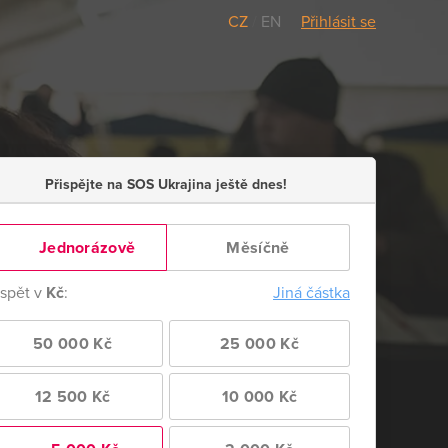
CZ
/
EN
Přihlásit se
Přispějte na SOS Ukrajina ještě dnes!
Jednorázově
Měsíčně
ispět v
Kč
:
Jiná částka
50 000 Kč
25 000 Kč
12 500 Kč
10 000 Kč