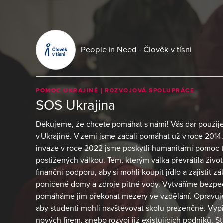
People in Need - Člověk v tísni
POMOC UKRAJINĚ
ROZVOJOVÁ SPOLUPRÁCE
SOS Ukrajina
Děkujeme, že chcete pomáhat s námi! Váš dar použi
v Ukrajině. V zemi jsme začali pomáhat už v roce 201
invaze v roce 2022 jsme poskytli humanitární pomoc t
postižených válkou. Těm, kterým válka převrátila ži
finanční podporu, aby si mohli koupit jídlo a zajistit 
poničené domy a zdroje pitné vody. Vytváříme bezpečn
pomáháme jim překonat mezery ve vzdělání. Opravujem
aby studenti mohli navštěvovat školu prezenčně. Vyp
nových firem, anebo rozvoj již existujících podniků. S