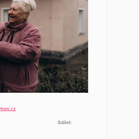
isni.cz
Sdílet: