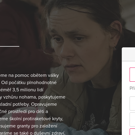
jeme na pomoc obětem války
4. Od počátku plnohodnotné
Př
éměř 3,5 milionu lidí
voty vzhůru nohama, poskytujeme
základní potřeby. Opravujeme
é prostředí pro děti a
e školní protiraketové kryty,
isujeme granty pro založení
taráme se také o duševní zdraví,