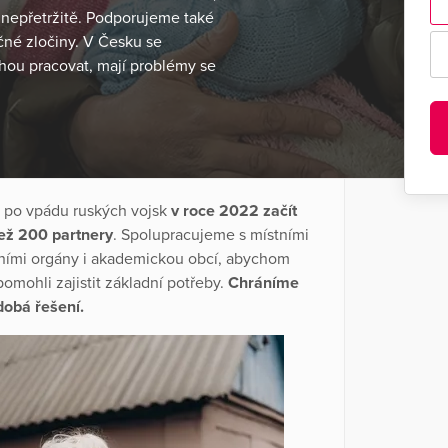
 nepřetržitě. Podporujeme také
né zločiny. V Česku se
ohou pracovat, mají problémy se
e po vpádu ruských vojsk
v roce 2022 začít
než 200 partnery
. Spolupracujeme s místními
ádními orgány i akademickou obcí, abychom
pomohli zajistit základní potřeby.
Chráníme
dobá řešení.