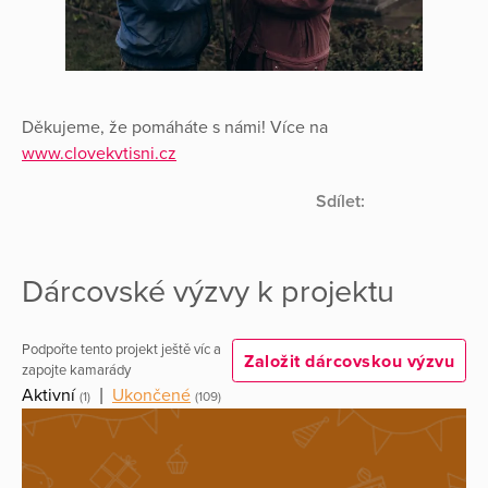
Děkujeme, že pomáháte s námi! Více na
www.clovekvtisni.cz
Sdílet:
Dárcovské výzvy k projektu
Podpořte tento projekt ještě víc a
Založit dárcovskou výzvu
zapojte kamarády
Aktivní
|
Ukončené
(1)
(109)