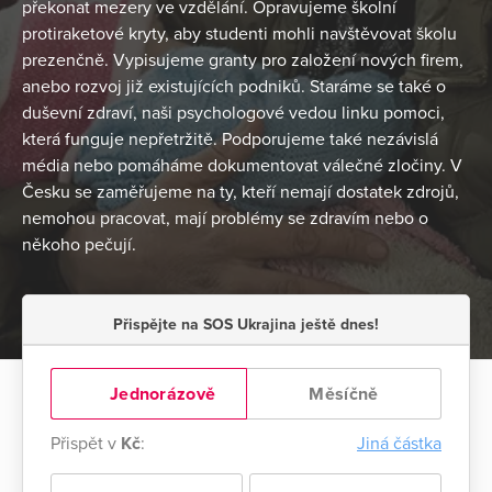
překonat mezery ve vzdělání. Opravujeme školní
protiraketové kryty, aby studenti mohli navštěvovat školu
prezenčně. Vypisujeme granty pro založení nových firem,
anebo rozvoj již existujících podniků. Staráme se také o
duševní zdraví, naši psychologové vedou linku pomoci,
která funguje nepřetržitě. Podporujeme také nezávislá
média nebo ‎pomáháme dokumentovat válečné zločiny. V
Česku se zaměřujeme na ty, kteří nemají dostatek zdrojů,
‎nemohou pracovat, mají problémy se zdravím nebo o
někoho pečují.
Přispějte na SOS Ukrajina ještě dnes!
Jednorázově
Měsíčně
Přispět v
Kč
:
Jiná částka