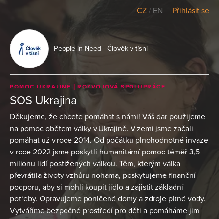
CZ
/
EN
Přihlásit se
People in Need - Člověk v tísni
POMOC UKRAJINĚ
ROZVOJOVÁ SPOLUPRÁCE
SOS Ukrajina
Děkujeme, že chcete pomáhat s námi! Váš dar použijeme
na pomoc obětem války v Ukrajině. V zemi jsme začali
pomáhat už v roce 2014. Od počátku plnohodnotné invaze
v roce 2022 jsme poskytli humanitární pomoc téměř 3,5
milionu lidí postižených válkou. Těm, kterým válka
převrátila životy vzhůru nohama, poskytujeme finanční
podporu, aby si mohli koupit jídlo a zajistit základní
potřeby. Opravujeme poničené domy a zdroje pitné vody.
Vytváříme bezpečné prostředí pro děti a pomáháme jim