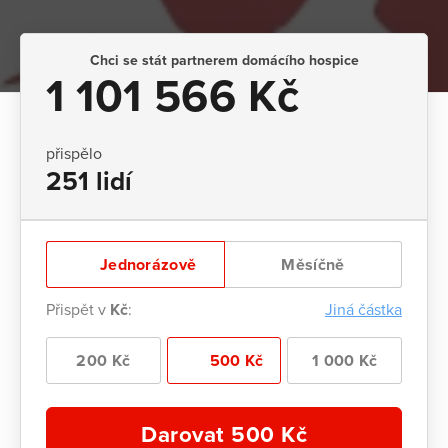
Chci se stát partnerem domácího hospice
1 101 566 Kč
přispělo
251 lidí
Jednorázově
Měsíčně
Přispět v
Kč
:
Jiná částka
200 Kč
500 Kč
1 000 Kč
Darovat
500
Kč