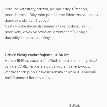
Poté, co katastrofy odezní, ale následky zůstanou,
neodcházíme. Díky Vám pomůžeme lidem znovu postavit
domovy a obnovit živobytí.
Cesta k soběstačnosti znamená také podporu žen v
podnikání, dívek ve vzdělání a zemědělců v boji s
důsledky klimatické změny.
Lidské životy zachraňujeme už 80 let
V roce 1945 se začal psát příběh dobra a solidarity, když
vznikla CARE. Ta poslala do válkou zničené Evropy,
včetně tehdejšího Československa celkem 100 milionů
balíků pomoci lidem v nouzi.
Sdílet: