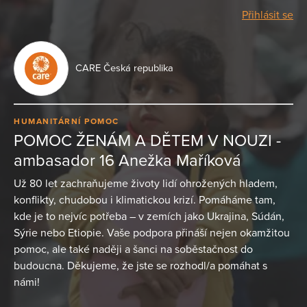
Přihlásit se
CARE Česká republika
HUMANITÁRNÍ POMOC
POMOC ŽENÁM A DĚTEM V NOUZI -
ambasador 16 Anežka Maříková
Už 80 let zachraňujeme životy lidí ohrožených hladem,
konflikty, chudobou i klimatickou krizí. Pomáháme tam,
kde je to nejvíc potřeba – v zemích jako Ukrajina, Súdán,
Sýrie nebo Etiopie. Vaše podpora přináší nejen okamžitou
pomoc, ale také naději a šanci na soběstačnost do
budoucna. Děkujeme, že jste se rozhodl/a pomáhat s
námi!