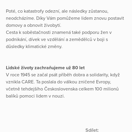
Poté, co katastrofy odezní, ale následky zůstanou,
neodcházíme. Díky Vám pomůžeme lidem znovu postavit
domovy a obnovit živobytí.
Cesta k soběstačnosti znamená také podporu žen v
podnikání, dívek ve vzdělání a zemědělců v boji s
důsledky klimatické změny.
Lidské životy zachraňujeme už 80 let
V roce 1945 se začal psát příběh dobra a solidarity, když
vznikla CARE. Ta poslala do válkou zničené Evropy,
včetně tehdejšího Československa celkem 100 milionů
balíků pomoci lidem v nouzi.
Sdílet: