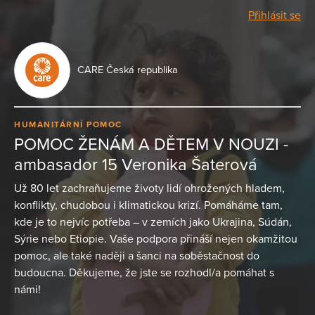
Přihlásit se
CARE Česká republika
HUMANITÁRNÍ POMOC
POMOC ŽENÁM A DĚTEM V NOUZI -
ambasador 15 Veronika Šaterová
Už 80 let zachraňujeme životy lidí ohrožených hladem,
konflikty, chudobou i klimatickou krizí. Pomáháme tam,
kde je to nejvíc potřeba – v zemích jako Ukrajina, Súdán,
Sýrie nebo Etiopie. Vaše podpora přináší nejen okamžitou
pomoc, ale také naději a šanci na soběstačnost do
budoucna. Děkujeme, že jste se rozhodl/a pomáhat s
námi!