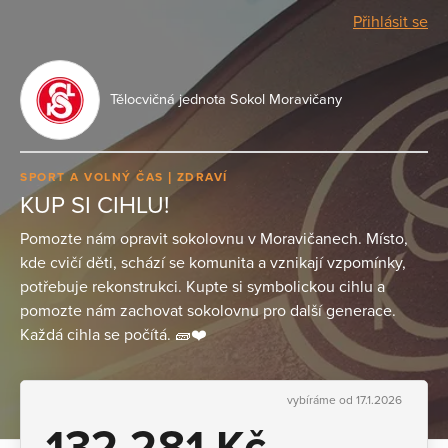
Přihlásit se
Tělocvičná jednota Sokol Moravičany
SPORT A VOLNÝ ČAS
ZDRAVÍ
KUP SI CIHLU!
Pomozte nám opravit sokolovnu v Moravičanech. Místo,
kde cvičí děti, schází se komunita a vznikají vzpomínky,
potřebuje rekonstrukci. Kupte si symbolickou cihlu a
pomozte nám zachovat sokolovnu pro další generace.
Každá cihla se počítá. 🧱❤️
vybíráme od 17.1.2026
132 281 Kč