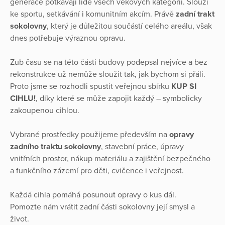
generace potkávají lidé všech věkových kategorií. Slouží
ke sportu, setkávání i komunitním akcím. Právě
zadní trakt
sokolovny
, který je důležitou součástí celého areálu, však
dnes potřebuje výraznou opravu.
Zub času se na této části budovy podepsal nejvíce a bez
rekonstrukce už nemůže sloužit tak, jak bychom si přáli.
Proto jsme se rozhodli spustit veřejnou sbírku
KUP SI
CIHLU!
, díky které se může zapojit každý – symbolicky
zakoupenou cihlou.
Vybrané prostředky použijeme především na
opravy
zadního traktu sokolovny
, stavební práce, úpravy
vnitřních prostor, nákup materiálu a zajištění bezpečného
a funkčního zázemí pro děti, cvičence i veřejnost.
Každá cihla pomáhá posunout opravy o kus dál.
Pomozte nám vrátit zadní části sokolovny její smysl a
život.