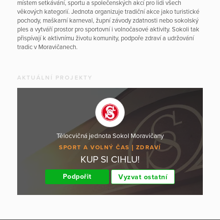
místem setkávání, sportu a společenských akcí pro lidi všech
věkových kategorií. Jednota organizuje tradiční akce jako turistické
pochody, maškarní karneval, župní závody zdatnosti nebo sokolský
ples a vytváří prostor pro sportovní i volnočasové aktivity. Sokoli tak
přispívají k aktivnímu životu komunity, podpoře zdraví a udržování
tradic v Moravičanech.
AKTUÁLNÍ PROJEKTY
Tělocvičná jednota Sokol Moravičany
SPORT A VOLNÝ ČAS
ZDRAVÍ
KUP SI CIHLU!
Podpořit
Vyzvat ostatní