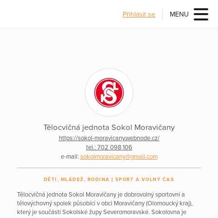
Přihlásit se
MENU
Tělocvičná jednota Sokol Moravičany
https://sokol-moravicany.webnode.cz/
tel.: 702 098 106
e-mail:
sokolmoravicany@gmail.com
DĚTI, MLÁDEŽ, RODINA
SPORT A VOLNÝ ČAS
Tělocvičná jednota Sokol Moravičany je dobrovolný sportovní a
tělovýchovný spolek působící v obci Moravičany (Olomoucký kraj),
který je součástí Sokolské župy Severomoravské. Sokolovna je