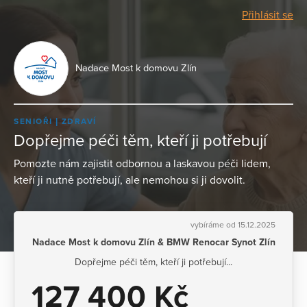
Přihlásit se
Nadace Most k domovu Zlín
SENIOŘI
ZDRAVÍ
Dopřejme péči těm, kteří ji potřebují
Pomozte nám zajistit odbornou a laskavou péči lidem,
kteří ji nutně potřebují, ale nemohou si ji dovolit.
vybíráme od 15.12.2025
Nadace Most k domovu Zlín & BMW Renocar Synot Zlín
Dopřejme péči těm, kteří ji potřebují...
127 400 Kč