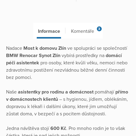
3
Informace
Komentáře
Nadace
Most k domovu Zlín
ve spolupráci se společností
BMW Renocar Synot Zlín
vybírá prostředky na
domácí
péči asistentek
pro osoby, které kvůli věku, nemoci nebo
zdravotnímu postižení nezvládnou běžné denní činnosti
bez pomoci.
Naše
asistentky pro rodinu a domácnost
pomáhají
přímo
v domácnostech klientů
– s hygienou, jídlem, oblékáním,
dopravou k lékaři i dalšími úkony, které jim umožňují
zůstat doma, v bezpečí a s pocitem důstojnosti.
Jedna návštěva stojí
600 Kč
. Pro mnoho rodin je to však
částka, která je nad jejich možnosti.