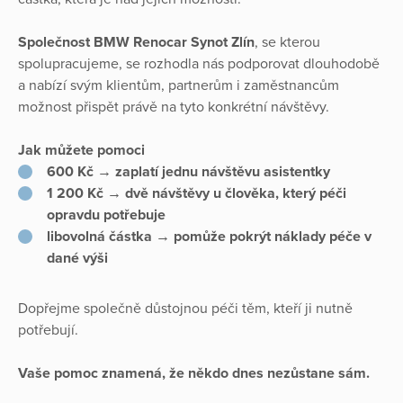
Společnost BMW Renocar Synot Zlín
, se kterou
spolupracujeme, se rozhodla nás podporovat dlouhodobě
a nabízí svým klientům, partnerům i zaměstnancům
možnost přispět právě na tyto konkrétní návštěvy.
Jak můžete pomoci
600 Kč
→ zaplatí jednu návštěvu asistentky
1 200 Kč
→ dvě návštěvy u člověka, který péči
opravdu potřebuje
libovolná částka
→ pomůže pokrýt náklady péče v
dané výši
Dopřejme společně důstojnou péči těm, kteří ji nutně
potřebují.
Vaše pomoc znamená, že někdo dnes nezůstane sám.