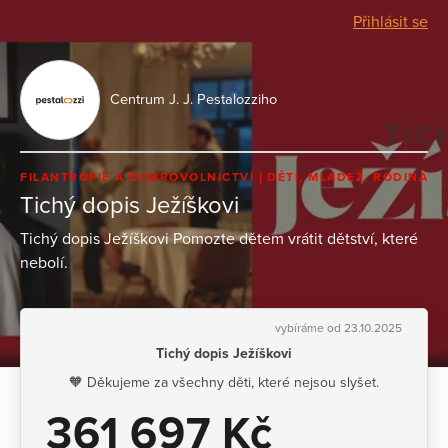
Přihlásit se
Centrum J. J. Pestalozziho
FILANTROPIE A DOBROVOLNICTVÍ
DĚTI, MLÁDEŽ, RODINA
Tichý dopis Ježíškovi
Tichý dopis Ježíškovi Pomozte dětem vrátit dětství, které
nebolí.
vybíráme od 23.10.2025
Tichý dopis Ježíškovi
🧡 Děkujeme za všechny děti, které nejsou slyšet.
361 697 Kč