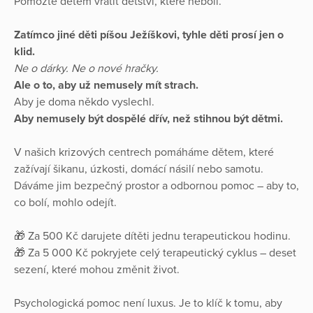
Pomozte dětem vrátit dětství, které nebolí.
Zatímco jiné děti píšou Ježíškovi, tyhle děti prosí jen o
klid.
Ne o dárky. Ne o nové hračky.
Ale o to, aby už nemusely mít strach.
Aby je doma někdo vyslechl.
Aby nemusely být dospělé dřív, než stihnou být dětmi.
V našich krizových centrech pomáháme dětem, které
zažívají šikanu, úzkosti, domácí násilí nebo samotu.
Dáváme jim bezpečný prostor a odbornou pomoc – aby to,
co bolí, mohlo odejít.
🎁 Za 500 Kč darujete dítěti jednu terapeutickou hodinu.
🎁 Za 5 000 Kč pokryjete celý terapeutický cyklus – deset
sezení, které mohou změnit život.
Psychologická pomoc není luxus. Je to klíč k tomu, aby