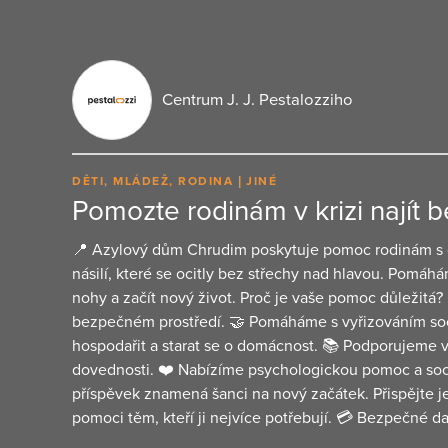
Centrum J. J. Pestalozziho
DĚTI, MLÁDEŽ, RODINA
JINÉ
Pomozte rodinám v krizi najít
📍 Azylový dům Chrudim poskytuje pomoc rodinám s
násilí, které se ocitly bez střechy nad hlavou. Pomáh
nohy a začít nový život. Proč je vaše pomoc důležitá
bezpečném prostředí. 🤝 Pomáháme s vyřizováním sociá
hospodařit a starat se o domácnost. 📚 Podporujeme v
dovednosti. ❤️ Nabízíme psychologickou pomoc a soci
příspěvek znamená šanci na nový začátek. Přispějte je
pomoci těm, kteří ji nejvíce potřebují. 💳 Bezpečné d