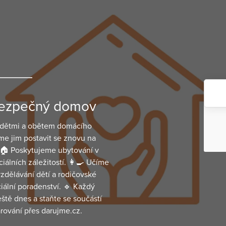
 bezpečný domov
 dětmi a obětem domácího
áme jim postavit se znovu na
? 🏠 Poskytujeme ubytování v
lních záležitostí. 👩‍🍳 Učíme
zdělávání dětí a rodičovské
ální poradenství. 🔹 Každý
ště dnes a staňte se součástí
arování přes darujme.cz.