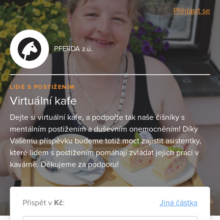
Přihlásit se
PFERDA z.ú.
LIDÉ S POSTIŽENÍM
Virtuální kafe
Dejte si virtuální kafe, a podpořte tak naše číšníky s
mentálním postižením a duševním onemocněním! Díky
Vašemu příspěvku budeme totiž moct zajistit asistentky,
které lidem s postižením pomáhají zvládat jejich práci v
kavárně. Děkujeme za podporu!
Přispět v
Kč
:
Jiná částka