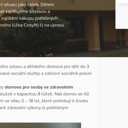
ní situaci jako celek. Dětem
t zajišťujeme krizovou a
 zajištění nákupu potřebných
ého lůžka Cosyfit) či na úpravu
kého ústavu a dětského domova pro děti do 3
vané sociální služby a zařízení sociálně-právní
žby
domova pro osoby se zdravotním
 služeb v kapacitou 8 lůžek. Náš domov se liší
 ve věku 0 – 18 let, které potřebují k životu
vané zdravotní výkony (s potřebným