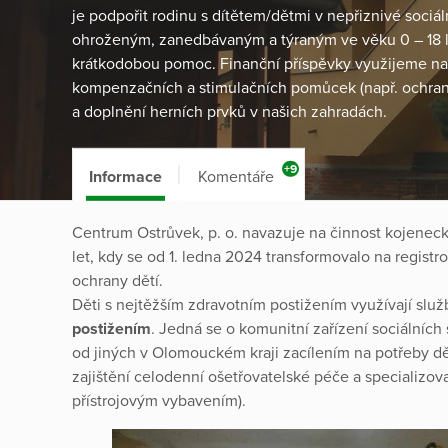
je podpořit rodinu s dítětem/dětmi v nepřiznivé sociál
ohroženým, zanedbávaným a týraným ve věku 0 – 18 le
krátkodobou pomoc. Finanční příspěvky využijeme na
kompenzačních a stimulačních pomůcek (např. ochrann
a doplnění herních prvků v našich zahradách.
+9
Informace
Komentáře
Centrum Ostrůvek, p. o. navazuje na činnost kojenec
let, kdy se od 1. ledna 2024 transformovalo na registro
ochrany dětí.
Děti s nejtěžším zdravotním postižením využívají slu
postižením
. Jedná se o komunitní zařízení sociálních
od jiných v Olomouckém kraji zacílením na potřeby dětí
zajištění celodenní ošetřovatelské péče a specializo
přístrojovým vybavením).