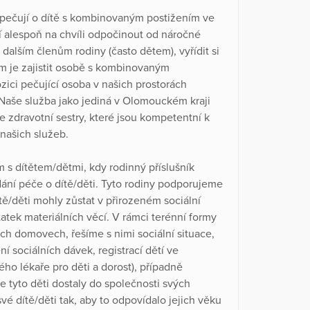
 pečují o dítě s kombinovaným postižením ve
í alespoň na chvíli odpočinout od náročné
 dalším členům rodiny (často dětem), vyřídit si
m je zajistit osobě s kombinovaným
ici pečující osoba v našich prostorách
Naše služba jako jediná v Olomouckém kraji
 zdravotní sestry, které jsou kompetentní k
 našich služeb.
ám s dítětem/dětmi, kdy rodinný příslušník
dání péče o dítě/děti. Tyto rodiny podporujeme
ě/děti mohly zůstat v přirozeném sociální
ostatek materiálních věcí. V rámci terénní formy
ch domovech, řešíme s nimi sociální situace,
ění sociálních dávek, registrací dětí ve
ho lékaře pro děti a dorost), případně
se tyto děti dostaly do společnosti svých
své dítě/děti tak, aby to odpovídalo jejich věku