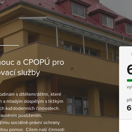
mouc a CPOPÚ pro
vací služby
vy
odinám s dítětem/dětmi, které
př
em a mladým dospělým s těžkým
6
ých každodenních činnostech.
ravotním postižením,
režimu sociálně-právní ochrany
žitou pomoc. Cílem naší činnosti