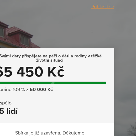
Přihlásit se
Svými dary přispějete na péči o děti a rodiny v těžké
životní situaci.
65 450 Kč
bráno 109 % z
60 000 Kč
ispělo
5 lidí
Sbírka je již uzavřena. Děkujeme!