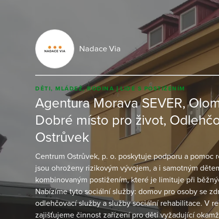
Nadace Via
DĚTI, MLÁDEŽ, RODINA
LIDÉ S POSTIŽENÍM
Agentura Morava SEVER, Olo
Dobré místo pro život, Odlehčo
Ostrůvek
Centrum Ostrůvek, p. o. poskytuje podporu a pomoc r
jsou ohroženy rizikovým vývojem, a i samotným dět
kombinovaným postižením, které je limituje při běžn
Nabízíme tyto sociální služby: domov pro osoby se zd
odlehčovací služby a služby sociální rehabilitace. V 
zajišťujeme činnost zařízení pro děti vyžadující okam