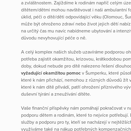
a zvláštnostem. Zajíždíme k rodinám napříč celým ú
dítětem/dětmi mohou navštěvovat i naši ambulantní for
úklid, péči o dítě/děti odpovídající věku (Olomouc, Šum
může být ohroženo zdraví nebo život jejich dětí nab
na určitý čas mu navíc nabídneme ubytování a intenzi
důvodu nevyhovující péče o ně.
A celý komplex našich služeb uzavíráme podporou ohro
potřeba zajistit okamžitou, krizovou, krátkodobou po
doby, dokud nebude pro dítě nalezeno řešení dlouho
vyžadující okamžitou pomoc
v Šumperku, které působ
které k nám přichází, nemohou z různých důvodů žít v
které k nám dítě přivádí, patří ohrožení příznivého výv
duševní týrání a zneužívání dítěte.
Vaše finanční příspěvky nám pomáhají pokračovat v na
podporu dětem a rodinám, které to nejvíce potřebují. D
služby a podporu pro ty, kteří se nacházejí v nejtěžšíc
využíváme také na nákup potřebných kompenzačních p