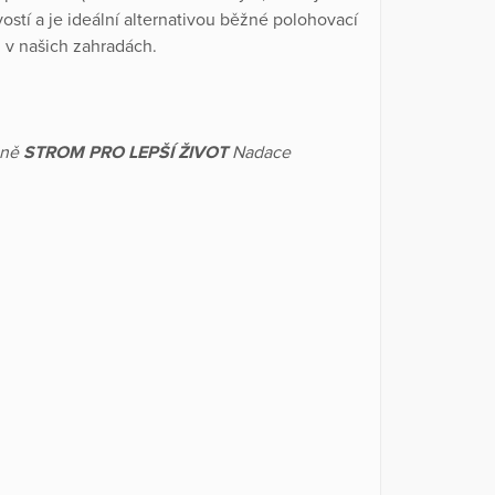
stí a je ideální alternativou běžné polohovací
ů v našich zahradách.
aně
STROM PRO LEPŠÍ ŽIVOT
Nadace