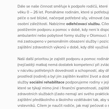
Dále se naše činnost směřuje k podpoře rodičů, které
věku 0 – 26 let. Pomáháme rodinám, které si potřebuj
péče o své blízké, načerpat potřebné síly, věnovat čas
osobní záležitosti. Nabízíme
odlehčovací službu.
Cíle
postižením podporu a pomoc v době, kdy není k dispoz
ambulantní nebo pobytové formy služby v Olomouci. 
má zastoupeno v personálním obsazení služby i pozice
zajištění zdravotních výkonů v době, kdy dítě využívá
Naší další prioritou je zajistit podporu a pomoc rodin
(nejčastěji matka) nemá dostatek kompetencí při zvlá
v nácviku potřebných dovedností a schopností, aby dít
prostředí (rodině) a byl jím zajištěn kvalitní život a d
služby
sociální rehabilitace
podporujeme rodiny v jeji
které se týkají mimo jiné i finanční gramotnosti, zajišt
zdravotních službách (často nemají ani svého praktické
zajištění předškolního a školního vzdělávání tak, aby 
vrstevníků. Cílem je naučit rodiče, jak mají pečovat o 