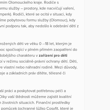
zemím Olomouckého kraje. Rodiče s
mu služby – prostory, kde nacvičují vaření,
perk). Rodiči, které se ocitá v situaci, kdy
ízíme pobytovou formu služby (Olomouc), kdy
vní podporu tak, aby nedošlo k odebrání dětí z
žených děti ve věku 0 --18 let, kterým je
moc spočívající v plném přímém zaopatření do
dobějšího charakteru v
zařízení pro děti
í v režimu sociálně-právní ochrany dětí. Děti,
e vlastní nebo náhradní rodině. Mezi důvody,
oje a základních práv dítěte, tělesné či
ší práci a poskytovat potřebnou péči a
íky vaší štědrosti můžeme zajistit kvalitní
h životních situacích. Finanční prostředky
omůcek (ochranné lůžko Cosyfit, které je