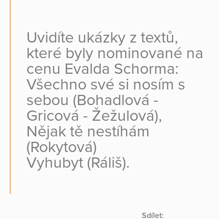
Uvidíte ukázky z textů,
které byly nominované na
cenu Evalda Schorma:
Všechno své si nosím s
sebou (Bohadlová -
Gricová - Žežulová),
Nějak tě nestíhám
(Rokytová)
Vyhubyt (Ráliš).
Sdílet: