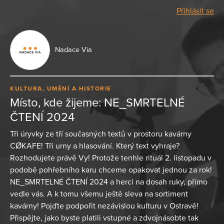
Přihlásit se
Nadace Via
KULTURA, UMĚNÍ A HISTORIE
Místo, kde žijeme: NE_SMRTELNÉ
ČTENÍ 2024
Tři úryvky ze tří současných textů v prostoru kavárny
CØKAFE! Tři urny a hlasování. Který text vyhraje?
Rozhodujete právě Vy! Protože tenhle rituál 2. listopadu v
podobě pohřebního karu chceme opakovat jednou za rok!
NE_SMRTELNÉ ČTENÍ 2024 a herci na dosah ruky, přímo
vedle vás. A k tomu všemu ještě sleva na sortiment
kavárny! Pojďte podpořit nezávislou kulturu v Ostravě!
Přispějte, jako byste platili vstupné a zdvojnásobte tak