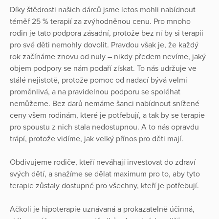
Díky štědrosti našich dárců jsme letos mohli nabídnout
téměř 25 % terapií za zvýhodněnou cenu. Pro mnoho
rodin je tato podpora zásadní, protože bez ní by si terapii
pro své děti nemohly dovolit. Pravdou však je, že každý
rok začínáme znovu od nuly – nikdy předem nevíme, jaký
objem podpory se nám podaří získat. To nás udržuje ve
stálé nejistotě, protože pomoc od nadací bývá velmi
proměnlivá, a na pravidelnou podporu se spoléhat
nemůžeme. Bez darů nemáme šanci nabídnout snížené
ceny všem rodinám, které je potřebují, a tak by se terapie
pro spoustu z nich stala nedostupnou. A to nás opravdu
trápí, protože vidíme, jak velký přínos pro děti mají.
Obdivujeme rodiče, kteří neváhají investovat do zdraví
svých dětí, a snažíme se dělat maximum pro to, aby tyto
terapie zůstaly dostupné pro všechny, kteří je potřebují.
Ačkoli je hipoterapie uznávaná a prokazatelně účinná,