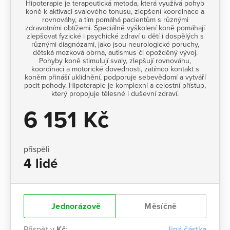
Hipoterapie je terapeutická metoda, která využívá pohyb
koně k aktivaci svalového tonusu, zlepšení koordinace a
rovnováhy, a tím pomáhá pacientům s různými
zdravotními obtížemi. Speciálně vyškolení koně pomáhají
zlepšovat fyzické i psychické zdraví u dětí i dospělých s
různými diagnózami, jako jsou neurologické poruchy,
dětská mozková obrna, autismus či opožděný vývoj.
Pohyby koně stimulují svaly, zlepšují rovnováhu,
koordinaci a motorické dovednosti, zatímco kontakt s
koněm přináší uklidnění, podporuje sebevědomí a vytváří
pocit pohody. Hipoterapie je komplexní a celostní přístup,
který propojuje tělesné i duševní zdraví.
6 151 Kč
přispěli
4 lidé
Jednorázově
Měsíčně
Přispět v
Kč
:
Jiná částka