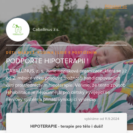
Přihlásit se
Caballinus z.s.
DĚTI, MLÁDEŽ, RODINA
LIDÉ S POSTIŽENÍM
PODPOŘTE HIPOTERAPII !
CABALLINUS, z. s. Jsme nezisková organizace, která se již
od 2. měsíce věku posouvá možnosti handicapovaných
dětí prostřednictvím hipoterapie. Věříme, že tento způsob
rehabilitace je nejúčinnější pro dětský vyvíjející se
nervový systém a přináší vynikající výsledky.
vybíráme od 11.9.2024
HIPOTERAPIE - terapie pro tělo i duši!