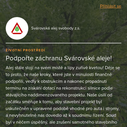
Přihlásit se
Svárovská alej svobody z.s.
ŽIVOTNÍ PROSTŘEDÍ
Podpořte záchranu Svárovské aleje!
Alej stále stojí na svém místě a lípy zuřivě kvetou! Děje se
to proto, že naše kroky, které jste v minulosti finančně
podpořili, vedly k obstrukcím a nakonec propadnutí
termínu na získání dotací na rekonstrukci silnice podle
stávajícího naddimenzovaného projektu. Naše úsilí od
začátku směřuje k tomu, aby stavební projekt byl
uskutečněn v upravené podobě vhodné pro auta i stromy,
a nevyhnutelně nás dovedlo až k soudnímu řízení. Soud
byl v něčem úspěšný, ale zrušení samotného stavebního