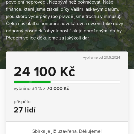
povolení neprovedl, Nezbývá než pokračovat. Naše
finance, které jsme získali díky Vašim laskavým darům,
jsou skoro vyčerpány (po pravdě jsme trochu v mínusu).
Čeká nás platba honoráře advokátovi a ovšem také nový
odborný posudek "obydlenosti" aleje ohroženými druhy.
Předem velice děkujeme za jakýkoli dar.
vybíráme od 20.5.2024
24 100 Kč
vybráno 34 % z
70 000 Kč
přispělo
27 lidí
Sbírka je již uzavřena. Děkujeme!