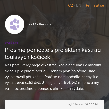
CZ
/
EN
Přihlásit se
Cool Critters z.s.
ZVÍŘATA
Prosíme pomozte s projektem kastrací
toulavých kočiček
Náš první velký projekt kastrací kočičích tuláků v místním
skladu je v plném proudu. Během prvního týdne jsme
vykastrovali pět koček. Poté se nám podařilo odchytit a
vykastrovat další dvě. Stále jich však zbývá mnoho a my
vás moc prosíme o pomoc s uhrazením výdajů.
vybíráme od 16.5.2024