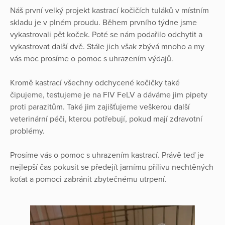
Náš první velký projekt kastrací kočičích tuláků v místním
skladu je v plném proudu. Během prvního týdne jsme
vykastrovali pět koček. Poté se nám podařilo odchytit a
vykastrovat další dvě. Stále jich však zbývá mnoho a my
vás moc prosíme o pomoc s uhrazením výdajů.
Kromě kastrací všechny odchycené kočičky také
čipujeme, testujeme je na FIV FeLV a dáváme jim pipety
proti parazitům. Také jim zajišťujeme veškerou další
veterinární péči, kterou potřebují, pokud mají zdravotní
problémy.
Prosíme vás o pomoc s uhrazením kastrací. Právě teď je
nejlepší čas pokusit se předejít jarnímu přílivu nechtěných
koťat a pomoci zabránit zbytečnému utrpení.