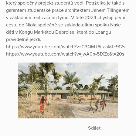
který společný projekt studentů vedl. Petrželka je také s
garantem studentské práce architektem Janem Tilingerem
v základním realizačním týmu. V létě 2024 chystají první
cestu do Niola společně se zakladatelkou spolku Naše
děti v Kongu Markétou Debroise, která do Loangu
pravidelně jezdí.
https://www.youtube.com/watch?v=C3QMJ6itaaI&t=912s
https://www.youtube.com/watch?v=jwA0n-51XZc&t=20s
Sdílet: