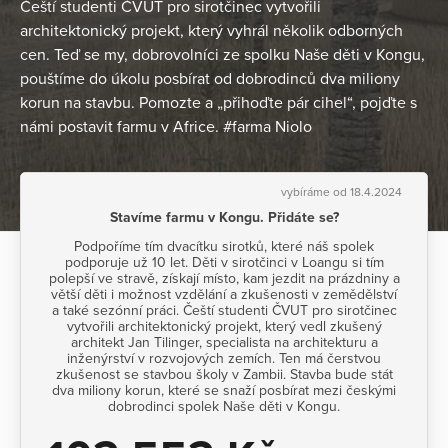
Čeští studenti ČVUT pro sirotčinec vytvořili
architektonický projekt, který vyhrál několik odborných
cen. Teď se my, dobrovolníci ze spolku Naše děti v Kongu,
pouštíme do úkolu posbírat od dobrodinců dva miliony
korun na stavbu. Pomozte a „přihoďte pár cihel“, pojďte s
námi postavit farmu v Africe. #farma Niolo
vybíráme od 18.4.2024
Stavíme farmu v Kongu. Přidáte se?
Podpoříme tím dvacítku sirotků, které náš spolek
podporuje už 10 let. Děti v sirotčinci v Loangu si tím
polepší ve stravě, získají místo, kam jezdit na prázdniny a
větší děti i možnost vzdělání a zkušenosti v zemědělství
a také sezónní práci. Čeští studenti ČVUT pro sirotčinec
vytvořili architektonický projekt, který vedl zkušený
architekt Jan Tilinger, specialista na architekturu a
inženýrství v rozvojových zemích. Ten má čerstvou
zkušenost se stavbou školy v Zambii. Stavba bude stát
dva miliony korun, které se snaží posbírat mezi českými
dobrodinci spolek Naše děti v Kongu.