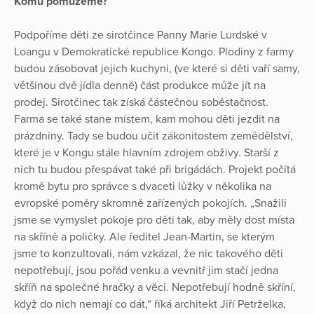
Komu pomůžeme?
Podpoříme děti ze sirotčince Panny Marie Lurdské v
Loangu v Demokratické republice Kongo. Plodiny z farmy
budou zásobovat jejich kuchyni, (ve které si děti vaří samy,
většinou dvě jídla denně) část produkce může jít na
prodej. Sirotčinec tak získá částečnou soběstačnost.
Farma se také stane místem, kam mohou děti jezdit na
prázdniny. Tady se budou učit zákonitostem zemědělství,
které je v Kongu stále hlavním zdrojem obživy. Starší z
nich tu budou přespávat také při brigádách. Projekt počítá
kromě bytu pro správce s dvaceti lůžky v několika na
evropské poměry skromně zařízených pokojích. „Snažili
jsme se vymyslet pokoje pro děti tak, aby měly dost místa
na skříně a poličky. Ale ředitel Jean-Martin, se kterým
jsme to konzultovali, nám vzkázal, že nic takového děti
nepotřebují, jsou pořád venku a vevnitř jim stačí jedna
skříň na společné hračky a věci. Nepotřebují hodně skříní,
když do nich nemají co dát,“ říká architekt Jiří Petrželka,