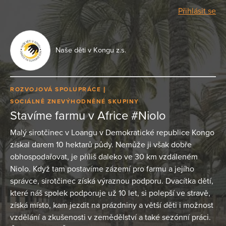
Přihlásit se
Naše děti v Kongu z.s.
ROZVOJOVÁ SPOLUPRÁCE
SOCIÁLNĚ ZNEVÝHODNĚNÉ SKUPINY
Stavíme farmu v Africe #Niolo
Malý sirotčinec v Loangu v Demokratické republice Kongo
získal darem 10 hektarů půdy. Nemůže ji však dobře
obhospodařovat, je příliš daleko ve 30 km vzdáleném
Niolo. Když tam postavíme zázemí pro farmu a jejího
správce, sirotčinec získá výraznou podporu. Dvacítka dětí,
které náš spolek podporuje už 10 let, si polepší ve stravě,
získá místo, kam jezdit na prázdniny a větší děti i možnost
vzdělání a zkušenosti v zemědělství a také sezónní práci.