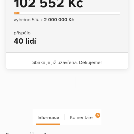
102 552 Kč
vybráno 5 % z
2 000 000 Kč
přispělo
40 lidí
Sbírka je již uzavřena. Děkujeme!
6
Informace
Komentáře