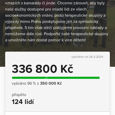
vztazích s kamarády či jinde. Chceme zároveň, aby byly
naše služby dostupné pro mladé lidi ze všech
socioekonomických vrstev, proto terapeutické skupiny a
výjezdy mimo Prahu poskytujeme jen za symbolický
příspěvek. S tím však stěží pokryjeme provozní náklady a
nemůžeme dále růst. Podpořte naše terapeutické skupiny
a umožněte nám dostat pomoc k více dětem!
vybíráme od 26.3.2024
336 800 Kč
vybráno 96 % z
350 000 Kč
přispělo
124 lidí