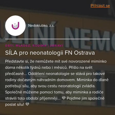
Přihlásit se
Nedoklubko, z.s.
DĚTI, MLÁDEŽ, RODINA
ZDRAVÍ
SÍLA pro neonatologii FN Ostrava
Představte si, že nemůžete mít své novorozené miminko
doma několik týdnů nebo i měsíců. Přišlo na svět
předčasně... Oddělení neonatologie se stává pro takové
rodiny dočasným náhradním domovem. Miminka do dlaně
potřebují sílu, aby svou cestu neonatologií zvládla.
Společně můžeme pomoci tomu, aby miminka a rodiče
strávili toto období příjemněji... 💜 Pojďme jim společně
poslat sílu! 💜