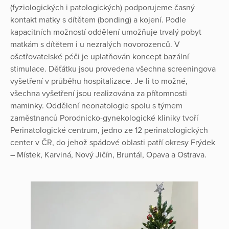
(fyziologických i patologických) podporujeme časný
kontakt matky s dítětem (bonding) a kojení. Podle
kapacitních možností oddělení umožňuje trvalý pobyt
matkám s dítětem i u nezralých novorozenců. V
ošetřovatelské péči je uplatňován koncept bazální
stimulace. Děťátku jsou provedena všechna screeningova
vyšetření v průběhu hospitalizace. Je-li to možné,
všechna vyšetření jsou realizována za přítomnosti
maminky. Oddělení neonatologie spolu s týmem
zaměstnanců Porodnicko-gynekologické kliniky tvoří
Perinatologické centrum, jedno ze 12 perinatologických
center v ČR, do jehož spádové oblasti patří okresy Frýdek
– Místek, Karviná, Nový Jičín, Bruntál, Opava a Ostrava.