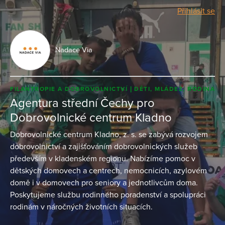
Přihlásit se
Nadace Via
FILANTROPIE A DOBROVOLNICTVÍ
DĚTI, MLÁDEŽ, RODINA
Agentura střední Čechy pro
Dobrovolnické centrum Kladno
Dobrovolnické centrum Kladno, z. s. se zabývá rozvojem
dobrovolnictví a zajišťováním dobrovolnických služeb
především v kladenském regionu. Nabízíme pomoc v
dětských domovech a centrech, nemocnicích, azylovém
domě i v domovech pro seniory a jednotlivcům doma.
Poskytujeme službu rodinného poradenství a spolupráci
rodinám v náročných životních situacích.