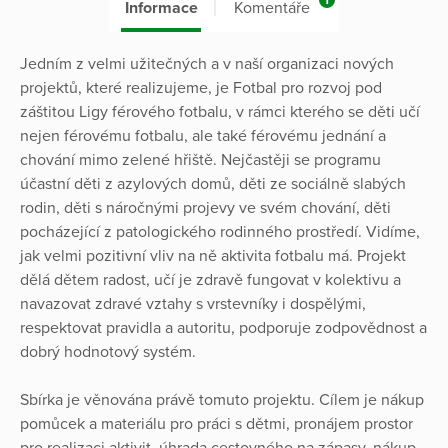
1
Informace
Komentáře
Jedním z velmi užitečných a v naší organizaci nových
projektů, které realizujeme, je Fotbal pro rozvoj pod
záštitou Ligy férového fotbalu, v rámci kterého se děti učí
nejen férovému fotbalu, ale také férovému jednání a
chování mimo zelené hřiště. Nejčastěji se programu
účastní děti z azylových domů, děti ze sociálně slabých
rodin, děti s náročnými projevy ve svém chování, děti
pocházející z patologického rodinného prostředí. Vidíme,
jak velmi pozitivní vliv na ně aktivita fotbalu má. Projekt
dělá dětem radost, učí je zdravě fungovat v kolektivu a
navazovat zdravé vztahy s vrstevníky i dospělými,
respektovat pravidla a autoritu, podporuje zodpovědnost a
dobrý hodnotový systém.
Sbírka je věnována právě tomuto projektu. Cílem je nákup
pomůcek a materiálu pro práci s dětmi, pronájem prostor