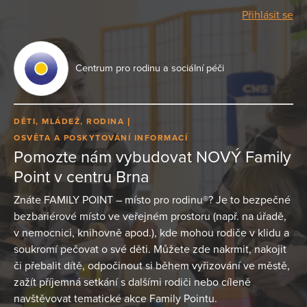
Přihlásit se
Centrum pro rodinu a sociální péči
DĚTI, MLÁDEŽ, RODINA
OSVĚTA A POSKYTOVÁNÍ INFORMACÍ
Pomozte nám vybudovat NOVÝ Family
Point v centru Brna
Znáte FAMILY POINT – místo pro rodinu®? Je to bezpečné
bezbariérové místo ve veřejném prostoru (např. na úřadě,
v nemocnici, knihovně apod.), kde mohou rodiče v klidu a
soukromí pečovat o své děti. Můžete zde nakrmit, nakojit
či přebalit dítě, odpočinout si během vyřizování ve městě,
zažít příjemná setkání s dalšími rodiči nebo cíleně
navštěvovat tematické akce Family Pointu.