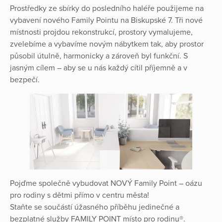
Prostředky ze sbírky do posledního haléře použijeme na
vybavení nového Family Pointu na Biskupské 7. Tři nové
místnosti projdou rekonstrukcí, prostory vymalujeme,
zvelebíme a vybavíme novým nábytkem tak, aby prostor
působil útulně, harmonicky a zároveň byl funkční. S
jasným cílem – aby se u nás každý cítil příjemně a v
bezpečí.
Pojďme společně vybudovat NOVÝ Family Point – oázu
pro rodiny s dětmi přímo v centru města!
Staňte se součástí úžasného příběhu jedinečné a
bezplatné služby FAMILY POINT místo pro rodinu®.