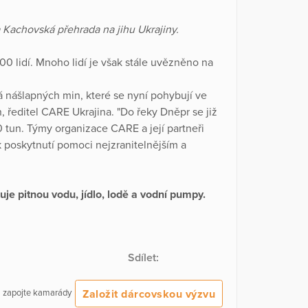
 Kachovská přehrada na jihu Ukrajiny.
 lidí. Mnoho lidí je však stále uvězněno na
á nášlapných min, které se nyní pohybují ve
n, ředitel CARE Ukrajina. "Do řeky Dněpr se již
0 tun. Týmy organizace CARE a její partneři
k poskytnutí pomoci nejzranitelnějším a
uje pitnou vodu, jídlo, lodě a vodní pumpy.
Sdílet:
Založit dárcovskou výzvu
 a zapojte kamarády