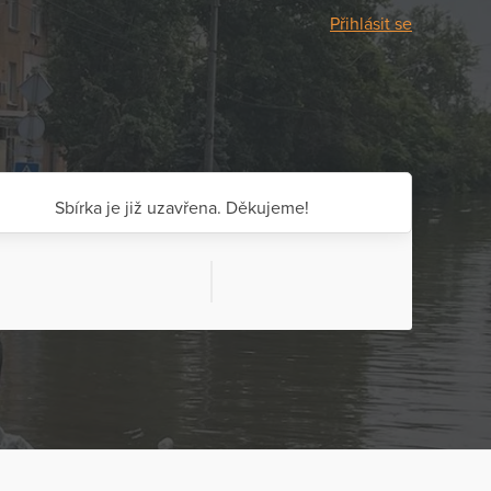
Přihlásit se
Sbírka je již uzavřena. Děkujeme!