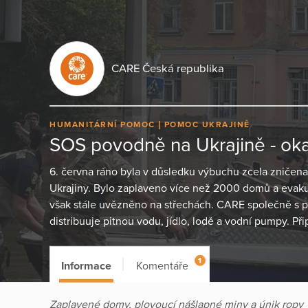
CARE Česká republika
HUMANITÁRNÍ POMOC
POMOC UKRAJINĚ
SOS povodně na Ukrajině - o
6. června ráno byla v důsledku výbuchu zcela zničen
Ukrajiny. Bylo zaplaveno více než 2000 domů a evakuo
však stále uvězněno na střechách. CARE společně s pa
distribuuje pitnou vodu, jídlo, lodě a vodní pumpy. Př
1
Informace
Komentáře
Zaplavené domy, plovoucí nášlapné miny a únik ropy