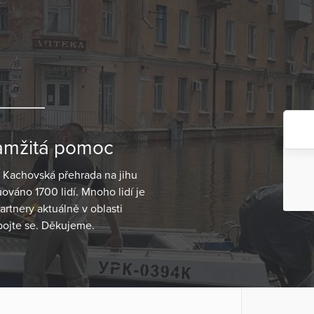
kamžitá pomoc
a Kachovská přehrada na jihu
váno 1700 lidí. Mnoho lidí je
rtnery aktuálně v oblasti
ipojte se. Děkujeme.