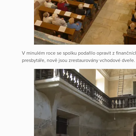
V minulém roce se spolku podařilo opravit z finančních
presbytáře, nově jsou zrestaurovány vchodové dveře.