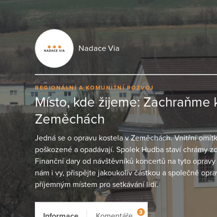
Nadace Via
REGIONÁLNÍ A KOMUNITNÍ ROZVOJ
Místo, kde žijeme: Zachraňme k
Zeměchách
Jedná se o opravu kostela v Zeměchách. Vnitřní omítky
poškozené a opadávají. Spolek Hudba staví chrámy zd
Finanční dary od návštěvníků koncertů na tyto opravy
nám i vy, přispějte jakoukoliv částkou a společně opra
příjemným místem pro setkávání lidí.
3
Informace
Komentáře