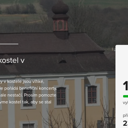
ostel v
 v kostele jsou vlhké,
e pořádá benefiční koncerty.
 ale nestačí. Prosím pomozte
vme kostel tak, aby se stal
vy
př
2