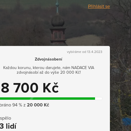
Přihlásit se
vybíráme od 13.4.2023
Zdvojnásobení
Každou korunu, kterou darujete, nám NADACE VIA
zdvojnásobí až do výše 20 000 Kč!
18 700 Kč
bráno 94 % z
20 000 Kč
ispělo
3 lidí