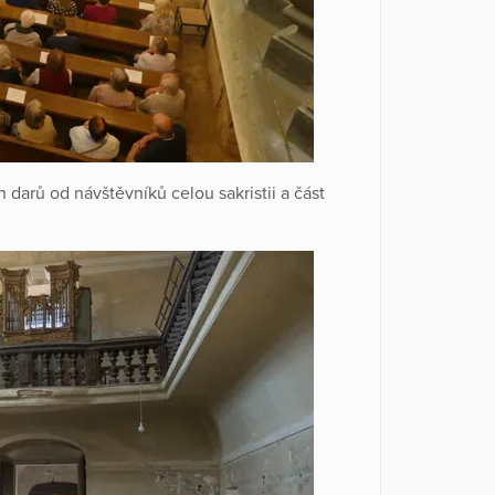
 darů od návštěvníků celou sakristii a část