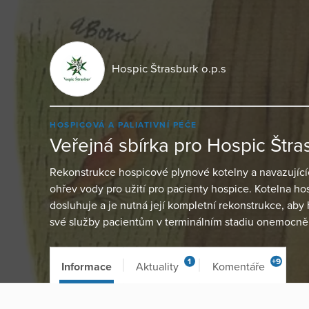
Hospic Štrasburk o.p.s
HOSPICOVÁ A PALIATIVNÍ PÉČE
Veřejná sbírka pro Hospic Štra
Rekonstrukce hospicové plynové kotelny a navazujícíc
ohřev vody pro užití pro pacienty hospice. Kotelna h
dosluhuje a je nutná její kompletní rekonstrukce, aby
své služby pacientům v terminálním stadiu onemocně
1
+9
Informace
Aktuality
Komentáře