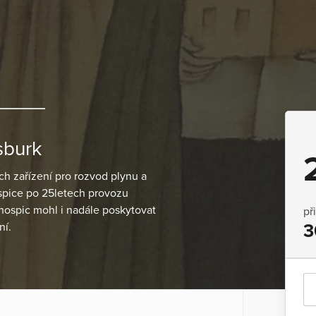
sburk
h zařízení pro rozvod plynu a
ospice po 25letech provozu
 hospic mohl i nadále poskytovat
př
ní.
3