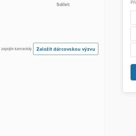
Př
Sdílet:
Založit dárcovskou výzvu
 a zapojte kamarády