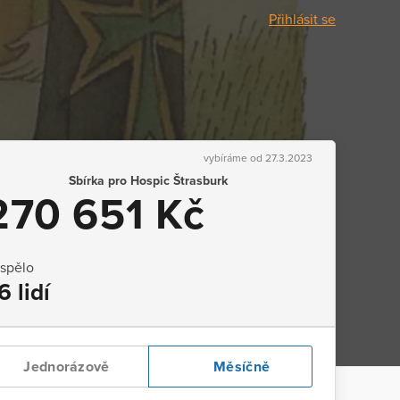
Přihlásit se
vybíráme od 27.3.2023
Sbírka pro Hospic Štrasburk
270 651 Kč
ispělo
6 lidí
Jednorázově
Měsíčně