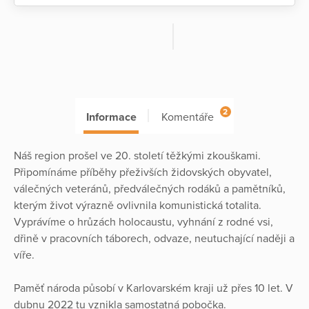
2
Informace
Komentáře
Náš region prošel ve 20. století těžkými zkouškami.
Připomínáme příběhy přeživších židovských obyvatel,
válečných veteránů, předválečných rodáků a pamětníků,
kterým život výrazně ovlivnila komunistická totalita.
Vyprávíme o hrůzách holocaustu, vyhnání z rodné vsi,
dřině v pracovních táborech, odvaze, neutuchající naději a
víře.
Paměť národa působí v Karlovarském kraji už přes 10 let. V
dubnu 2022 tu vznikla samostatná pobočka.