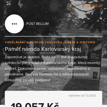
CZ
/
EN
Přihlásit se
POST BELLUM
VZDĚLÁVÁNÍ A VÝZKUM
KULTURA, UMĚNÍ A HISTORIE
Paměť národa Karlovarský kraj
Zapomínat je snadné. Proto natáčíme a vyprávíme
svědectví pamětníků z Karlovarského kraje, která nesmějí
zmizet. Dokumentujeme, vyprávíme, vzděláváme a
pomáháme. Bez vás bychom nic z toho nedokázali.
Děkujeme za vaši podporu!
vybíráme od 7.3.2023
19 057 Kč