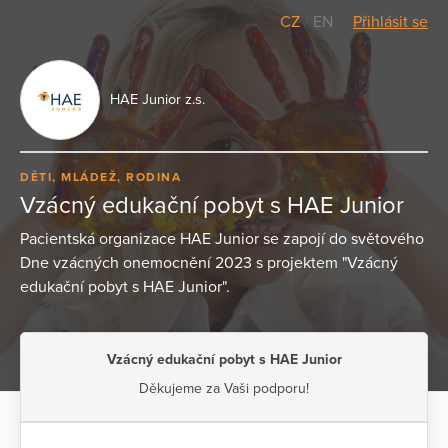
CZ
/
EN
Přihlásit se
HAE Junior z.s.
DĚTI, MLÁDEŽ, RODINA
Vzácný edukační pobyt s HAE Junior
Pacientská organizace HAE Junior se zapojí do světového
Dne vzácných onemocnění 2023 s projektem "Vzácný
edukační pobyt s HAE Junior".
Vzácný edukační pobyt s HAE Junior
Děkujeme za Vaši podporu!