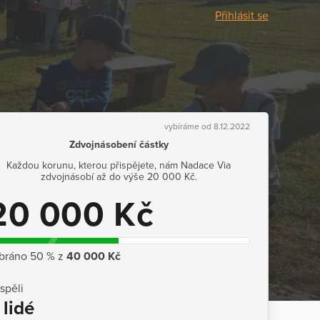
Přihlásit se
vybíráme od 8.12.2022
Zdvojnásobení částky
Každou korunu, kterou přispějete, nám Nadace Via
zdvojnásobí až do výše 20 000 Kč.
20 000 Kč
bráno 50 % z
40 000 Kč
ispěli
 lidé