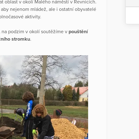
at oblast v okolí Malého náměstí v Řevnicích.
 aby nejenom mládež, ale i ostatní obyvatelé
lnočasové aktivity.
,
na podzim v okolí soutěžíme v
pouštění
čního stromku
.