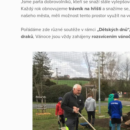
Jsme parta dobrovolníků, kteří se snaží stále vylepšov
Každý rok obnovujeme
trávník na hřišti
a snažíme se,
našeho města, měli možnost tento prostor využít na vo
Pořádáme zde různé soutěže v rámci
„Dětských dnů“
draků
, Vánoce jsou vždy zahájeny
rozsvícením váno