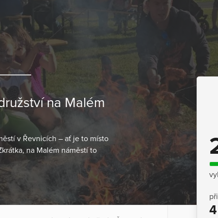
odružství na Malém
tí v Řevnicích – ať je to místo
 Zkrátka, na Malém náměstí to
vy
př
4