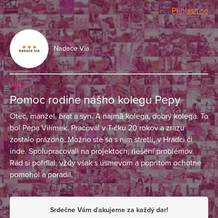
Přihlásit se
Nadace Via
JINÉ
Pomoc rodine nášho kolegu Pepy
Otec, manžel, brat a syn. A najmä kolega, dobrý kolega. To
bol Pepa Vilímek. Pracoval v T-čku 20 rokov a zrazu
zostalo prázdno. Možno ste sa s ním stretli, v Hradci či
inde. Spolupracovali na projektoch, riešení problémov.
Rád si pofrflal, vždy však s úsmevom a popritom ochotne
pomohol a poradil.
Srdečne Vám ďakujeme za každý dar!