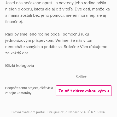
Josef nás nečakane opustil a odvtedy jeho rodina prišla
nielen o oporu, istotu ale aj o živiteľa. Dve deti, manželka
a mama zostali bez jeho pomoci, nielen morálnej, ale aj
finančnej.
Radi by sme jeho rodine podali pomocnú ruku
jednorázovým príspevkom. Veríme, že nás v tom
nenecháte samých a pridáte sa. Srdečne Vám ďakujeme
za každý dar.
Blízki kolegovia
Sdílet:
Podpořte tento projekt ještě víc a
Založit dárcovskou výzvu
zapojte kamarády
Provozovatelem portálu
Darujme.cz
je
Nadace VIA
, IČ 67360114.