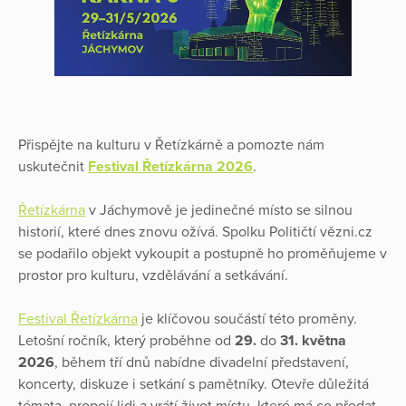
Přispějte na kulturu v Řetízkárně a pomozte nám
uskutečnit
Festival Řetízkárna 2026
.
Řetízkárna
v Jáchymově je jedinečné místo se silnou
historií, které dnes znovu ožívá. Spolku Političtí vězni.cz
se podařilo objekt vykoupit a postupně ho proměňujeme v
prostor pro kulturu, vzdělávání a setkávání.
Festival Řetízkárna
je klíčovou součástí této proměny.
Letošní ročník, který proběhne od
29.
do
31. května
2026
, během tří dnů nabídne divadelní představení,
koncerty, diskuze i setkání s pamětníky. Otevře důležitá
témata, propojí lidi a vrátí život místu, které má co předat.