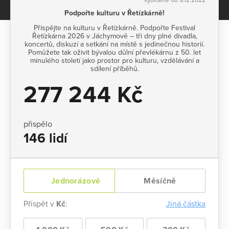
Podpořte kulturu v Řetízkárně!
Přispějte na kulturu v Řetízkárně. Podpořte Festival
Řetízkárna 2026 v Jáchymově – tři dny plné divadla,
koncertů, diskuzí a setkání na místě s jedinečnou historií.
Pomůžete tak oživit bývalou důlní převlékárnu z 50. let
minulého století jako prostor pro kulturu, vzdělávání a
sdílení příběhů.
277 244 Kč
přispělo
146 lidí
Jednorázově
Měsíčně
Přispět v
Kč
:
Jiná částka