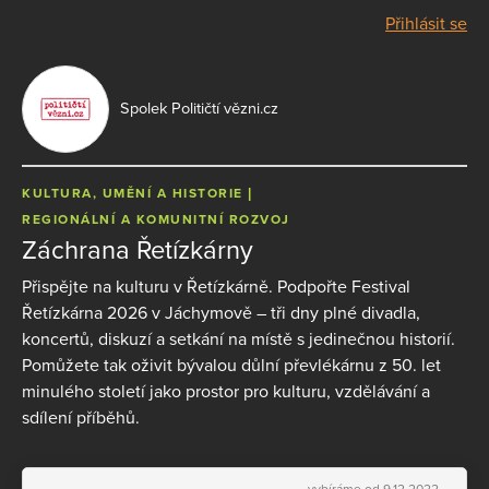
Přihlásit se
Spolek Političtí vězni.cz
KULTURA, UMĚNÍ A HISTORIE
REGIONÁLNÍ A KOMUNITNÍ ROZVOJ
Záchrana Řetízkárny
Přispějte na kulturu v Řetízkárně. Podpořte Festival
Řetízkárna 2026 v Jáchymově – tři dny plné divadla,
koncertů, diskuzí a setkání na místě s jedinečnou historií.
Pomůžete tak oživit bývalou důlní převlékárnu z 50. let
minulého století jako prostor pro kulturu, vzdělávání a
sdílení příběhů.
vybíráme od 9.12.2022