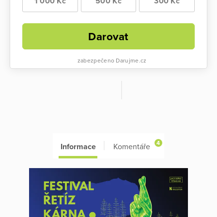
1 000 Kč
500 Kč
300 Kč
Darovat
zabezpečeno Darujme.cz
4
Informace
Komentáře