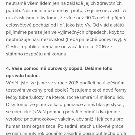
neutrálně všem lidem jen na základě jejich zdravotních
potřeb. Nestranní můžeme být proto, že jsme nezávislí. A
nezávislí jsme díky tomu, že více než 90 % našich příjmů
celosvětově pochází od lidí, jako jste Vy. Od vlád a států
přijímáme peníze jen ve výjimečných případech, když to
neohrožuje naší nezávislost (třeba při léčbě podvýživy). V
České republice nemáme od začátku roku 2016 ze
státního rozpočtu ani korunu.
4. Vaše pomoc má obrovský dopad. Děláme toho
opravdu hodně.
Věděli jste, že jsme se v roce 2016 podíleli na úspěšném
testování vakcíny proti ebole? Testujeme také nové formy
léčby tuberkulózy, na kterou ročně umírá 1,4 milionu lidí.
Díky tomu, že jsme velká organizace a náš hlas je slyšet,
se nám také (s Vaší pomocí) podařilo přimět dva jediné
výrobce pneumokokové vakcíny, aby snížil její cenu pro
humanitární organizace. Po sedmi letech usilovné práce
se nám minulý rok podařilo zásadně posunout léčbu proti