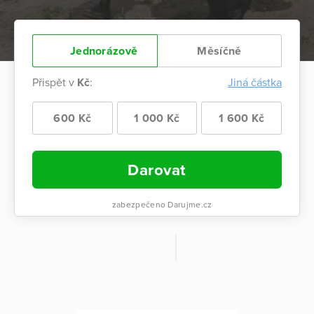
Jednorázově
Měsíčně
Přispět v
Kč
:
Jiná částka
600 Kč
1 000 Kč
1 600 Kč
Darovat
zabezpečeno Darujme.cz