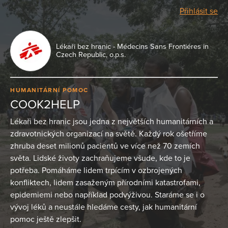
Přihlásit se
Lékaři bez hranic - Médecins Sans Frontiéres in
Czech Republic, o.p.s.
HUMANITÁRNÍ POMOC
COOK2HELP
Lékaři bez hranic jsou jedna z největších humanitárních a
zdravotnických organizací na světě. Každý rok ošetříme
zhruba deset milionů pacientů ve více než 70 zemích
světa. Lidské životy zachraňujeme všude, kde to je
potřeba. Pomáháme lidem trpícím v ozbrojených
konfliktech, lidem zasaženým přírodními katastrofami,
epidemiemi nebo například podvýživou. Staráme se i o
vývoj léků a neustále hledáme cesty, jak humanitární
pomoc ještě zlepšit.