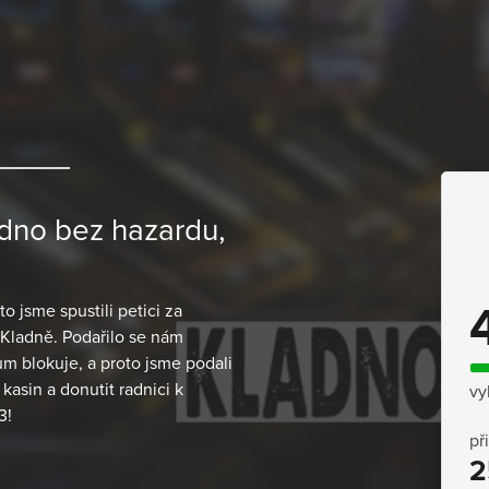
dno bez hazardu,
o jsme spustili petici za
 Kladně. Podařilo se nám
m blokuje, a proto jsme podali
asin a donutit radnici k
vy
3!
př
2