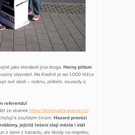
ejně jako kterákoli jiná droga.
Herny přitom
kupiny obyvatel. Na Kladně je asi 1.000 těžce
je své okolí – rodinu, přátele, sousedy a
ém referendu!
idět ze stránek
https://kriminalita.policie.cz/
.
uchylují k zoufalým činům.
Hazard provází
oblémy, jejichž řešení stojí města i stát
un z daně z hazardu, ale škody na majetku,