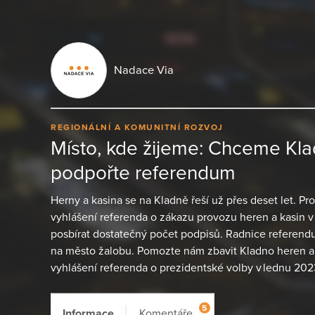
Nadace Via
REGIONÁLNÍ A KOMUNITNÍ ROZVOJ
Místo, kde žijeme: Chceme Kla
podpořte referendum
Herny a kasina se na Kladně řeší už přes deset let. Prot
vyhlášení referenda o zákazu provozu heren a kasin v
posbírat dostatečný počet podpisů. Radnice referendu
na město žalobu. Pomozte nám zbavit Kladno heren a k
vyhlášení referenda o prezidentské volby v lednu 202
5
Informace
Komentáře