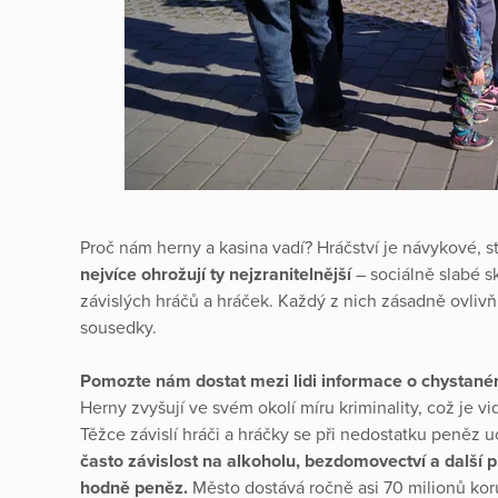
Proč nám herny a kasina vadí? Hráčství je návykové, st
nejvíce ohrožují ty nejzranitelnější
– sociálně slabé s
závislých hráčů a hráček. Každý z nich zásadně ovlivňu
sousedky.
Pomozte nám dostat mezi lidi informace o chystan
Herny zvyšují ve svém okolí míru kriminality, což je v
Těžce závislí hráči a hráčky se při nedostatku peněz 
často závislost na alkoholu, bezdomovectví a další pr
hodně peněz.
Město dostává ročně asi 70 milionů kor