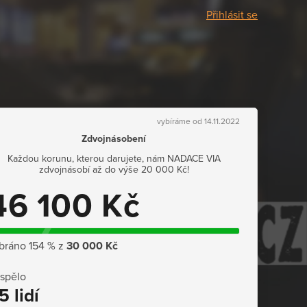
Přihlásit se
vybíráme od 14.11.2022
Zdvojnásobení
Každou korunu, kterou darujete, nám NADACE VIA
zdvojnásobí až do výše 20 000 Kč!
46 100 Kč
bráno 154 % z
30 000 Kč
ispělo
5 lidí