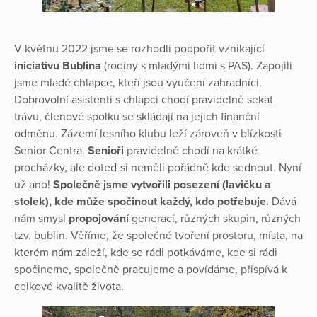
V květnu 2022 jsme se rozhodli podpořit vznikající
iniciativu Bublina
(rodiny s mladými lidmi s PAS). Zapojili
jsme mladé chlapce, kteří jsou vyučení zahradníci.
Dobrovolní asistenti s chlapci chodí pravidelně sekat
trávu, členové spolku se skládají na jejich finanční
odměnu. Zázemí lesního klubu leží zároveň v blízkosti
Senior Centra.
Senioři
pravidelně chodí na krátké
procházky, ale doteď si neměli pořádně kde sednout. Nyní
už ano!
Společně jsme vytvořili posezení (lavičku a
stolek), kde může spočinout každý, kdo potřebuje.
Dává
nám smysl
propojování
generací, různých skupin, různých
tzv. bublin. Věříme, že společné tvoření prostoru, místa, na
kterém nám záleží, kde se rádi potkáváme, kde si rádi
spočineme, společně pracujeme a povídáme, přispívá k
celkové kvalitě života.