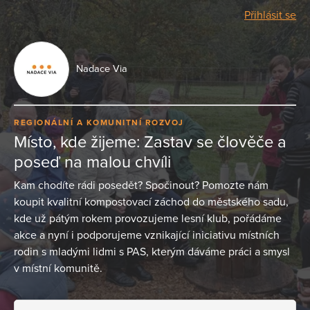
Přihlásit se
Nadace Via
REGIONÁLNÍ A KOMUNITNÍ ROZVOJ
Místo, kde žijeme: Zastav se člověče a
poseď na malou chvíli
Kam chodíte rádi posedět? Spočinout? Pomozte nám
koupit kvalitní kompostovací záchod do městského sadu,
kde už pátým rokem provozujeme lesní klub, pořádáme
akce a nyní i podporujeme vznikající iniciativu místních
rodin s mladými lidmi s PAS, kterým dáváme práci a smysl
v místní komunitě.