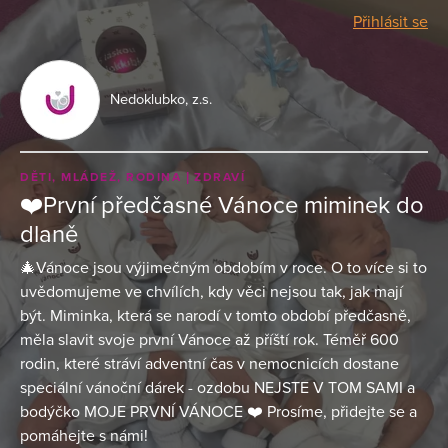
Přihlásit se
Nedoklubko, z.s.
DĚTI, MLÁDEŽ, RODINA
ZDRAVÍ
❤️První předčasné Vánoce miminek do
dlaně
🎄Vánoce jsou výjimečným obdobím v roce. O to více si to
uvědomujeme ve chvílích, kdy věci nejsou tak, jak mají
být. Miminka, která se narodí v tomto období předčasně,
měla slavit svoje první Vánoce až příští rok. Téměř 600
rodin, které stráví adventní čas v nemocnicích dostane
speciální vánoční dárek - ozdobu NEJSTE V TOM SAMI a
bodýčko MOJE PRVNÍ VÁNOCE ❤️ Prosíme, přidejte se a
pomáhejte s námi!