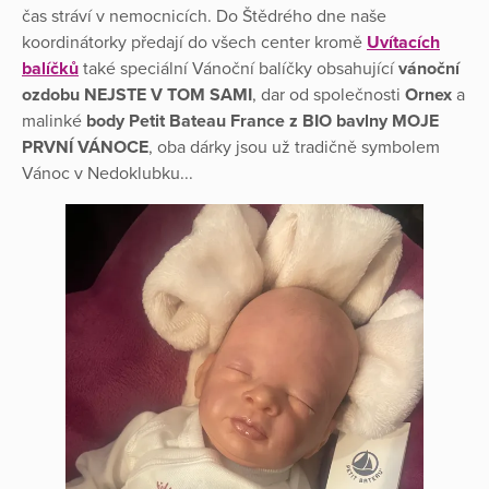
čas stráví v nemocnicích. Do Štědrého dne naše
koordinátorky předají do všech center kromě
Uvítacích
balíčků
také speciální Vánoční balíčky obsahující
vánoční
ozdobu NEJSTE V TOM SAMI
, dar od společnosti
Ornex
a
malinké
body Petit Bateau France z BIO bavlny MOJE
PRVNÍ VÁNOCE
, oba dárky jsou už tradičně symbolem
Vánoc v Nedoklubku...