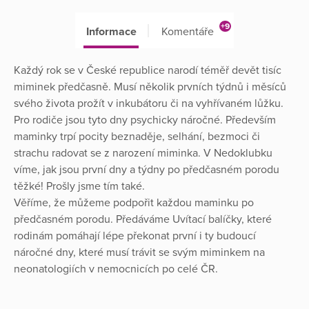
+9
Informace
Komentáře
Každý rok se v České republice narodí téměř devět tisíc
miminek předčasně. Musí několik prvních týdnů i měsíců
svého života prožít v inkubátoru či na vyhřívaném lůžku.
Pro rodiče jsou tyto dny psychicky náročné. Především
maminky trpí pocity beznaděje, selhání, bezmoci či
strachu radovat se z narození miminka. V Nedoklubku
víme, jak jsou první dny a týdny po předčasném porodu
těžké! Prošly jsme tím také.
Věříme, že můžeme podpořit každou maminku po
předčasném porodu. Předáváme Uvítací balíčky, které
rodinám pomáhají lépe překonat první i ty budoucí
náročné dny, které musí trávit se svým miminkem na
neonatologiích v nemocnicích po celé ČR.