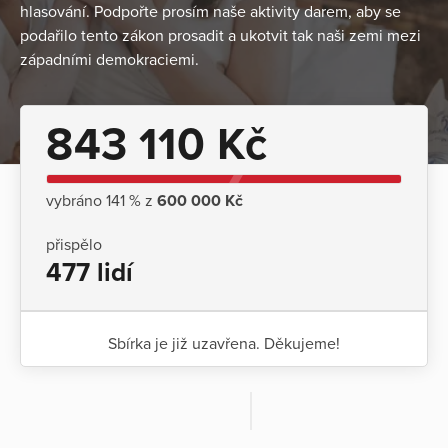
hlasování. Podpořte prosím naše aktivity darem, aby se
podařilo tento zákon prosadit a ukotvit tak naši zemi mezi
západními demokraciemi.
843 110 Kč
vybráno 141 % z
600 000 Kč
přispělo
477 lidí
Sbírka je již uzavřena. Děkujeme!