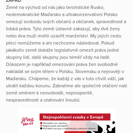
ZÁPAD
Země na východ od nás jako teroristické Rusko,
nedemokratické Maďarsko a ultrakonzervativní Polsko
omezují svobodu svých občanů a občanek, spravedlnost a
lidská práva. Tyto země ústavně zakazují, aby dvě ženy
nebo dva muži mohli uzavřít manželství. My jejich cestu
přeci nemůžeme a ani nechceme následovat. Pokud
jakákoliv země dokáže legislativně omezit práva jedné
skupiny lidí, další skupiny jsou téměř vždy na řadě.
Důkazem je například omezování práva žen svobodně
nakládat se svým tělem v Polsku, Slovensku a nejnověji v
Maďarsku. Chápeme, že každý z vás v tuto chvíli váží, jak
utratit každou korunu. Zabraňme ale společně otáčení naší
země směrem k nesvobodě, neprosperitě,
nespravedlnosti a utahování šroubů.