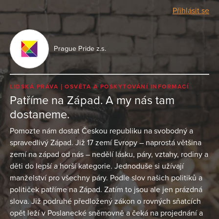
Přihlásit se
Prague Pride z.s.
LIDSKÁ PRÁVA
OSVĚTA A POSKYTOVÁNÍ INFORMACÍ
Patříme na Západ. A my nás tam
dostaneme.
Pomozte nám dostat Českou republiku na svobodný a
spravedlivý Západ. Již 17 zemí Evropy – naprostá většina
zemí na západ od nás – nedělí lásku, páry, vztahy, rodiny a
děti do lepší a horší kategorie. Jednoduše si užívají
manželství pro všechny páry. Podle slov našich politiků a
političek patříme na Západ. Zatím to jsou ale jen prázdná
slova. Již podruhé předložený zákon o rovných sňatcích
opět leží v Poslanecké sněmovně a čeká na projednání a