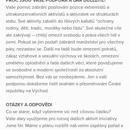
PROČ JSOU VAŠE PODPORA A DAR DŮLEŽITÉ?
Vaše pomoc zabrání posilování pozice extremistů a
ultrakonzervativních aktivistů a aktivistek ve strukturách
státu. Své aktivity zabalili do líbivých kabátů “ochrany
rodiny, dětí, tradic, morálky nebo řádu”. Své skutečné cíle
ale zakrývají – chtějí omezit svobodu a práva všech lidí v
zemi. Pokud se jim podaří zabránit manželství pro všechny
páry, nezastaví se. Další na řadě bude omezení potratů,
zákaz vztahové a sexuální výchovy ve školách, omezení
umělého oplodnění a řada dalších věcí, které považujeme
ve svobodné a moderní společnosti za absolutní
samozřejmost. Bez vás se neobejdeme. Jen s vaší
podporou dokážeme čelit snahám o přesměrování České
republiky na Východ.
OTÁZKY A ODPOVĚDI
Co se stane, když vybereme víc než cílovou částku?
Vaše dary využijeme pro rozvoj dalších aktivit iniciativy
Jsme fér. Máme v plánu rozšířit náš velmi úspěšný pořad a