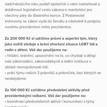
nadcházejícího roku podaří společně s vámi nastartovat a
dotáhnout legislativní cestu zákona o manželství pro
všechny páry do šťastného konce. Z Poslanecké
sněmovny se zákon vydá do Senátu a následně k podpisu
novému prezidentovi nebo prezidentce.
Za 200 000 Kč si udržíme právní a expertní tým, který
jako ostříž sleduje a brání zhoršení situace LGBT lidí a
rodin s dětmi. Váš dar použijeme na:
• hlídání, bránění, upozornění na to, co chystají a dělají
naši zákonodárci, zákonodárkyně a státní instituce v
oblasti rovnoprávnosti lidí;
• práci týmu našich 3 právníků a právniček, bez kterých se
neobejdeme.
Za 100 000 Kč zařídíme předvolební aktivity před
prezidentskými volbami. Váš dar použijeme na:
• koordinaci předvolebních aktivit i komunikaci s týmy