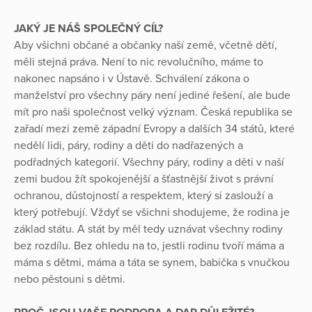
JAKÝ JE NÁŠ SPOLEČNÝ CÍL?
Aby všichni občané a občanky naší země, včetně dětí,
měli stejná práva. Není to nic revolučního, máme to
nakonec napsáno i v Ústavě. Schválení zákona o
manželství pro všechny páry není jediné řešení, ale bude
mít pro naši společnost velký význam. Česká republika se
zařadí mezi země západní Evropy a dalších 34 států, které
nedělí lidi, páry, rodiny a děti do nadřazených a
podřadných kategorií. Všechny páry, rodiny a děti v naší
zemi budou žít spokojenější a šťastnější život s právní
ochranou, důstojností a respektem, který si zaslouží a
který potřebují. Vždyť se všichni shodujeme, že rodina je
základ státu. A stát by měl tedy uznávat všechny rodiny
bez rozdílu. Bez ohledu na to, jestli rodinu tvoří máma a
máma s dětmi, máma a táta se synem, babička s vnučkou
nebo pěstouni s dětmi.