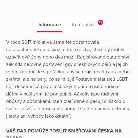
+9
Informace
Komentáře
V roce 2017 iniciativa
Jsme fér
odstartovala
celospolečenskou diskuzi o manželství, které by mohly
uzavřít dvě ženy nebo dva muži. Registrované partnerství
zakládá nerovné postavení gay a lesbických párů a jejich
rodin s dětmi. Je v pořádku, aby se registrovala auta nebo
zvířata, ale ne páry, co se milují! Postavení statisíců LGBT
lidí, desetitisíců gay a lesbických párů a tisíců rodin s
dětmi v naší zemi je ponižující. Ačkoliv jsou řádnými
občany a občankami, kteří platí daně a pečují s láskou o
své nejbližší a o naši zemi, nemají stejnou právní ochranu,
jistoty ani výhody jako ostatní.
VÁŠ DAR POMŮŽE POSÍLIT SMĚŘOVÁNÍ ČESKA NA