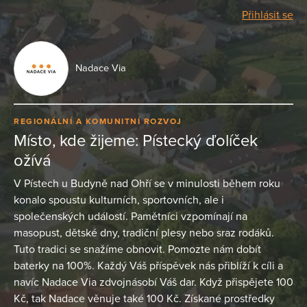
Přihlásit se
Nadace Via
REGIONÁLNÍ A KOMUNITNÍ ROZVOJ
Místo, kde žijeme: Pístecký ďolíček
ožívá
V Pístech u Budyně nad Ohří se v minulosti během roku
konalo spoustu kulturních, sportovních, ale i
společenských událostí. Pamětníci vzpomínají na
masopust, dětské dny, tradiční plesy nebo sraz rodáků.
Tuto tradici se snažíme obnovit. Pomozte nám dobít
baterky na 100%. Každý Váš příspěvek nás přiblíží k cíli a
navíc Nadace Via zdvojnásobí Váš dar. Když přispějete 100
Kč, tak Nadace věnuje také 100 Kč. Získané prostředky