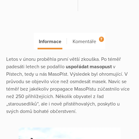
7
Informace
Komentáře
Letos v únoru proběhla první větší zkouška. Po téměř
padesáti letech se podařilo
uspořádat masopust
v
Pístech, tedy u nás MasoPíst. Výsledek byl ohromující. V
průvodu se objevilo více než osmdesát masek. Navíc se
téměř bez jakékoliv propagace MasoPístu zúčastnilo více
než 250 přihlížejících. Několik obyvatel z řad
„starousedlíků“, ale i nově přistěhovalých, poskytlo u
svých domů bohaté občerstvení.