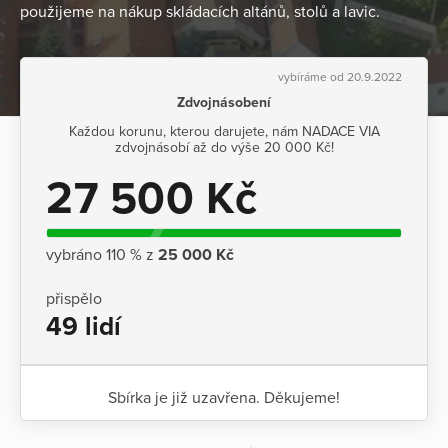
použijeme na nákup skládacích altánů, stolů a lavic.
vybíráme od 20.9.2022
Zdvojnásobení
Každou korunu, kterou darujete, nám NADACE VIA
zdvojnásobí až do výše 20 000 Kč!
27 500 Kč
vybráno 110 % z
25 000 Kč
přispělo
49 lidí
Sbírka je již uzavřena. Děkujeme!