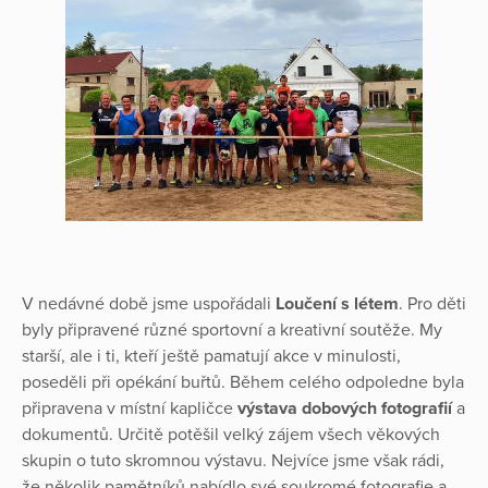
V nedávné době jsme uspořádali
Loučení s létem
. Pro děti
byly připravené různé sportovní a kreativní soutěže. My
starší, ale i ti, kteří ještě pamatují akce v minulosti,
poseděli při opékání buřtů. Během celého odpoledne byla
připravena v místní kapličce
výstava dobových
fotografií
a
dokumentů. Určitě potěšil velký zájem všech věkových
skupin o tuto skromnou výstavu. Nejvíce jsme však rádi,
že několik pamětníků nabídlo své soukromé fotografie a