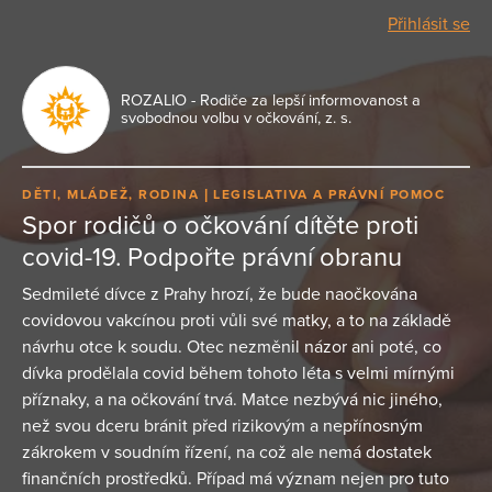
Přihlásit se
ROZALIO - Rodiče za lepší informovanost a
svobodnou volbu v očkování, z. s.
DĚTI, MLÁDEŽ, RODINA
LEGISLATIVA A PRÁVNÍ POMOC
Spor rodičů o očkování dítěte proti
covid-19. Podpořte právní obranu
Sedmileté dívce z Prahy hrozí, že bude naočkována
covidovou vakcínou proti vůli své matky, a to na základě
návrhu otce k soudu. Otec nezměnil názor ani poté, co
dívka prodělala covid během tohoto léta s velmi mírnými
příznaky, a na očkování trvá. Matce nezbývá nic jiného,
než svou dceru bránit před rizikovým a nepřínosným
zákrokem v soudním řízení, na což ale nemá dostatek
finančních prostředků. Případ má význam nejen pro tuto