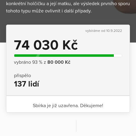
konkrétní holčičku a její matku, ale výsledek prvního sporu
tohoto typu může ovlivnit i další případy.
vybíráme od 10.9.2022
74 030 Kč
vybráno 93 % z
80 000 Kč
přispělo
137 lidí
Sbírka je již uzavřena. Děkujeme!