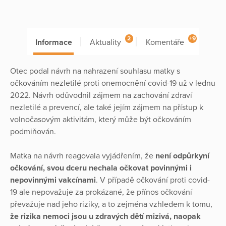
2
+9
Informace
Aktuality
Komentáře
Otec podal návrh na nahrazení souhlasu matky s
očkováním nezletilé proti onemocnění covid-19 už v lednu
2022. Návrh odůvodnil zájmem na zachování zdraví
nezletilé a prevencí, ale také jejím zájmem na přístup k
volnočasovým aktivitám, který může být očkováním
podmiňován.
Matka na návrh reagovala vyjádřením, že
není odpůrkyní
očkování, svou dceru nechala očkovat povinnými i
nepovinnými vakcínami
. V případě očkování proti covid-
19 ale nepovažuje za prokázané, že přínos očkování
převažuje nad jeho riziky, a to zejména vzhledem k tomu,
že rizika nemoci jsou u zdravých dětí mizivá, naopak