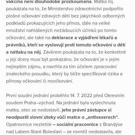
vakcína není dlouhodobě prozkoumána
. Matka mj.
poukázala na to, že Ministerstvo zdravotnictví podpořilo
plošné očkování zdravých dětí bez jakýchkoli odborných
podkladů prokazujících jeho přínos, dále na velké
množství nahlášených nežádoucích účinků po tomto
očkování, ale také na
deklarace a vyjádření lékařů a
právníků, kteří se vyslovují proti tomuto očkování u dětí
a nátlaku na něj
. Závěrem poukázala na to, že konkrétně
u její dcery musí být prokázáno, že očkování je v jejím
nejlepším zájmu, a navrhla za tím účelem zpracování
znaleckého posudku, který by blíže specifikoval rizika a
přínosy očkování či neočkování.
První soudní jednání proběhlo 14. 7. 2022 před Okresním
soudem Praha–východ. Na jednání byla vyslechnuta
matka, otec se nedostavil,
jeho právní zástupce si
neodpustil slovní útoky vůči matce o „antivaxerech“.
Opatrovnice nezletilé
– sociální pracovnice
z Brandýse
nad Labem-Staré Boleslavi – se rovněž nedostavila, ale