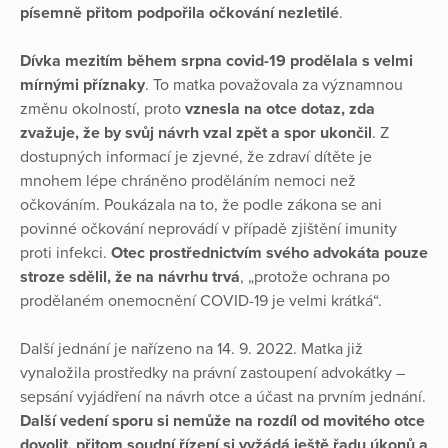
písemně přitom podpořila očkování nezletilé
.
Dívka mezitím během srpna covid-19 prodělala s velmi
mírnými příznaky
. To matka považovala za významnou
změnu okolností, proto
vznesla na otce dotaz, zda
zvažuje, že by svůj návrh vzal zpět a spor ukončil
. Z
dostupných informací je zjevné, že zdraví dítěte je
mnohem lépe chráněno proděláním nemoci než
očkováním. Poukázala na to, že podle zákona se ani
povinné očkování neprovádí v případě zjištění imunity
proti infekci.
Otec prostřednictvím svého advokáta pouze
stroze sdělil, že na návrhu trvá
, „protože ochrana po
prodělaném onemocnění COVID-19 je velmi krátká“.
Další jednání je nařízeno na 14. 9. 2022. Matka již
vynaložila prostředky na právní zastoupení advokátky –
sepsání vyjádření na návrh otce a účast na prvním jednání.
Další vedení sporu si nemůže na rozdíl od movitého otce
dovolit, přitom soudní řízení si vyžádá ještě řadu úkonů a