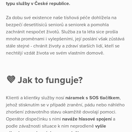
typu služby v České republice.
Za dobu své existence naše tísňová péče dohlížela na
bezpečí desetitisíců seniorů a seniorek a pomohla
zachránit nespočet životů. Služba za ta léta sice prošla
mnoha proměnami i vylepšeními, její poslání však zůstává
stále stejné - chránit životy a zdraví starších lidí, kteří se
nechtějí vzdát života ve svém vlastním domově.
💜 Jak to funguje?
Klienti a klientky služby nosí
náramek s SOS tlačítkem
,
jehož stisknutím se v případě zranění, pádu nebo náhlého
zhoršení zdravotního stavu okamžitě dovolají pomoci.
Operátor dispečinku s nimi
naváže hlasové spojení
a
podle závažnosti situace k nim neprodleně
vyšle