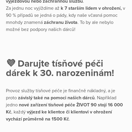
výjezdovou nebo záchrannou službu
.
Za jednu noc vyjíždíme až
k 7 starším lidem v ohrožení,
v
90 % případů se jedná o pády, kdy naše včasná pomoc
mnohdy znamená
záchranu života
. To by ale nebylo
možné bez podpory našich dárců!
💜 Darujte tísňové péči
dárek k 30. narozeninám!
Provoz služby tísňové péče je finančně nákladný, a je
proto
závislý také na pomoci našich dárců
. Například
jedno
nové zařízení tísňové péče ŽIVOT 90 stojí 16 000
Kč
, každý
výjezd ke klientce či klientovi v ohrožení
vychází průměrně na 1500 Kč
.