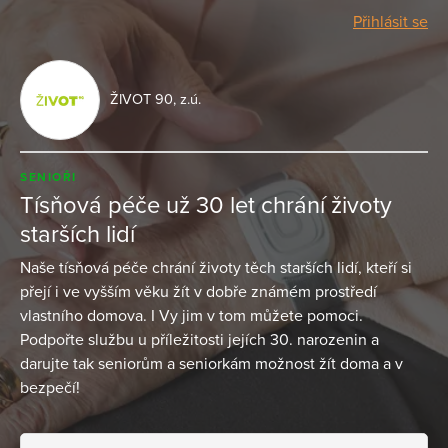
Přihlásit se
ŽIVOT 90, z.ú.
SENIOŘI
Tísňová péče už 30 let chrání životy
starších lidí
Naše tísňová péče chrání životy těch starších lidí, kteří si
přejí i ve vyšším věku žít v dobře známém prostředí
vlastního domova. I Vy jim v tom můžete pomoci.
Podpořte službu u příležitosti jejích 30. narozenin a
darujte tak seniorům a seniorkám možnost žít doma a v
bezpečí!