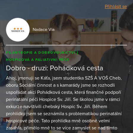
Přihlásit se
Nadace Via
FILANTROPIE A DOBROVOLNICTVÍ
HOSPICOVÁ A PALIATIVNÍ PÉČE
Dobro - druzi: Pohádková cesta
Ahoj, jmenuji se Káťa, jsem studentka SZŠ A VOŠ Cheb,
oboru Sociální činnost a s kamarády jsme se rozhodli
uspořádat akci Pohádková cesta, která finančně podpoří
perinatální péči Hospice Sv. Jiří. Se školou jsme v rámci
exkurze navštívili chebský Hospic Sv. Jiří. Během
prohlídky jsem se seznámila s problematikou perinatální
hospicové péče. Tato prohlídka mně osobně velmi
zasáhla, přimělo mně to se více zamyslet se nad tímto