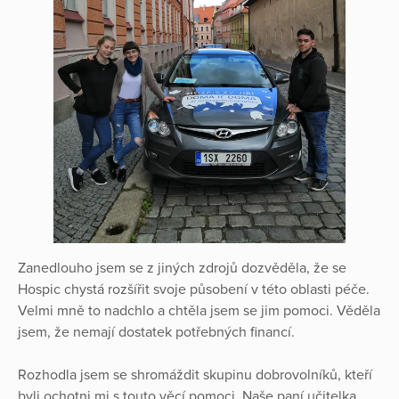
Zanedlouho jsem se z jiných zdrojů dozvěděla, že se
Hospic chystá rozšířit svoje působení v této oblasti péče.
Velmi mně to nadchlo a chtěla jsem se jim pomoci. Věděla
jsem, že nemají dostatek potřebných financí.
Rozhodla jsem se shromáždit skupinu dobrovolníků, kteří
byli ochotni mi s touto věcí pomoci. Naše paní učitelka