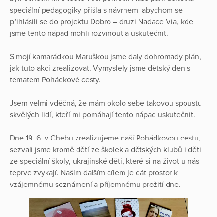
speciální pedagogiky přišla s návrhem, abychom se
přihlásili se do projektu Dobro – druzi Nadace Via, kde
jsme tento nápad mohli rozvinout a uskutečnit.
S mojí kamarádkou Maruškou jsme daly dohromady plán,
jak tuto akci zrealizovat. Vymyslely jsme dětský den s
tématem Pohádkové cesty.
Jsem velmi vděčná, že mám okolo sebe takovou spoustu
skvělých lidí, kteří mi pomáhají tento nápad uskutečnit.
Dne 19. 6. v Chebu zrealizujeme naší Pohádkovou cestu,
sezvali jsme kromě dětí ze školek a dětských klubů i děti
ze speciální školy, ukrajinské děti, které si na život u nás
teprve zvykají. Našim dalším cílem je dát prostor k
vzájemnému seznámení a příjemnému prožití dne.