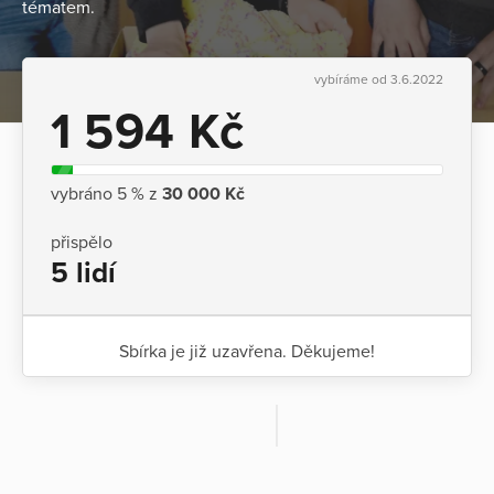
tématem.
vybíráme od 3.6.2022
1 594 Kč
vybráno 5 % z
30 000 Kč
přispělo
5 lidí
Sbírka je již uzavřena. Děkujeme!