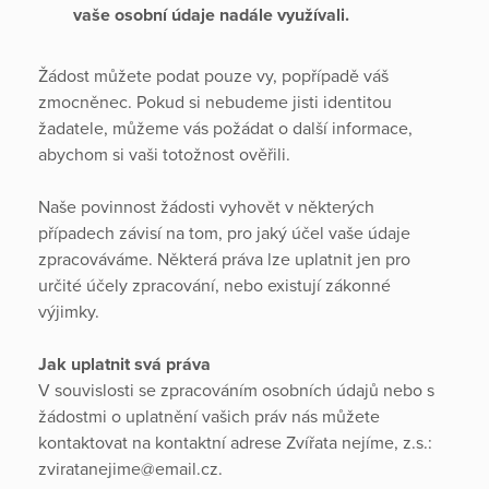
vaše osobní údaje nadále využívali.
Žádost můžete podat pouze vy, popřípadě váš
zmocněnec. Pokud si nebudeme jisti identitou
žadatele, můžeme vás požádat o další informace,
abychom si vaši totožnost ověřili.
Naše povinnost žádosti vyhovět v některých
případech závisí na tom, pro jaký účel vaše údaje
zpracováváme. Některá práva lze uplatnit jen pro
určité účely zpracování, nebo existují zákonné
výjimky.
Jak uplatnit svá práva
V souvislosti se zpracováním osobních údajů nebo s
žádostmi o uplatnění vašich práv nás můžete
kontaktovat na kontaktní adrese Zvířata nejíme, z.s.:
zviratanejime@email.cz.