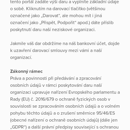
tento portál zadáte výši daru a vyplníte základní údaje
o sobě. Kliknutím na darovací tlačítko (většinou
označené jako „Darovat“, ale mohou mít i jiná
označení jako „Přispět, Podpořit“ apod.) dáte příslib
poskytnutí daru naší neziskové organizaci.
Jakmile váš dar obdržíme na náš bankovní účet, dojde
k uzavření darovací smlouvy mezi vámi a naší
organizací.
Zákonný rámec
Práva a povinnosti při předávání a zpracování
osobních údajů v rámci poskytování daru naší
organizaci upravuje nařízení Evropského parlamentu a
Rady (EU) č. 2016/679 o ochraně fyzických osob v
souvislosti se zpracováním osobních údajů a o volném
pohybu těchto údajů a o zrušení směrnice 95/46/ES
(obecné nařízení o ochraně osobních údajů) (dále jen
„GDPR“) a další právní předpisy související s ochranou