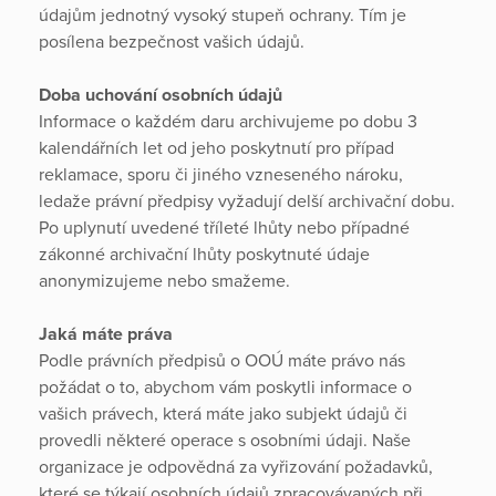
údajům jednotný vysoký stupeň ochrany. Tím je
posílena bezpečnost vašich údajů.
Doba uchování osobních údajů
Informace o každém daru archivujeme po dobu 3
kalendářních let od jeho poskytnutí pro případ
reklamace, sporu či jiného vzneseného nároku,
ledaže právní předpisy vyžadují delší archivační dobu.
Po uplynutí uvedené tříleté lhůty nebo případné
zákonné archivační lhůty poskytnuté údaje
anonymizujeme nebo smažeme.
Jaká máte práva
Podle právních předpisů o OOÚ máte právo nás
požádat o to, abychom vám poskytli informace o
vašich právech, která máte jako subjekt údajů či
provedli některé operace s osobními údaji. Naše
organizace je odpovědná za vyřizování požadavků,
které se týkají osobních údajů zpracovávaných při