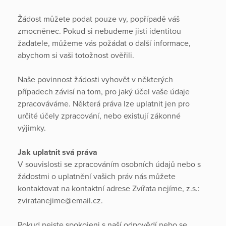
Žádost můžete podat pouze vy, popřípadě váš
zmocněnec. Pokud si nebudeme jisti identitou
žadatele, můžeme vás požádat o další informace,
abychom si vaši totožnost ověřili.
Naše povinnost žádosti vyhovět v některých
případech závisí na tom, pro jaký účel vaše údaje
zpracováváme. Některá práva lze uplatnit jen pro
určité účely zpracování, nebo existují zákonné
výjimky.
Jak uplatnit svá práva
V souvislosti se zpracováním osobních údajů nebo s
žádostmi o uplatnění vašich práv nás můžete
kontaktovat na kontaktní adrese Zvířata nejíme, z.s.:
zviratanejime@email.cz.
Pokud nejste spokojeni s naší odpovědí nebo se