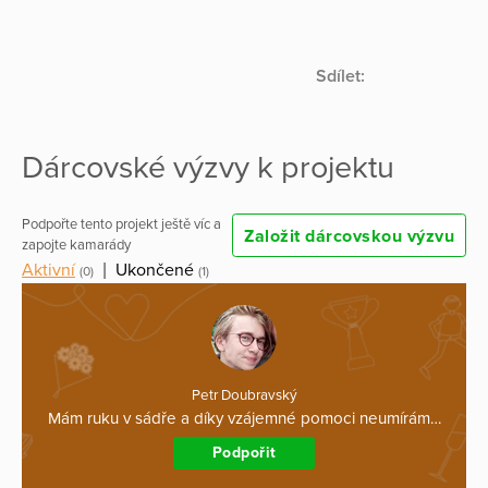
Sdílet:
Dárcovské výzvy k projektu
Podpořte tento projekt ještě víc a
Založit dárcovskou výzvu
zapojte kamarády
Aktivní
|
Ukončené
(0)
(1)
Petr Doubravský
Mám ruku v sádře a díky vzájemné pomoci neumírám…
Podpořit