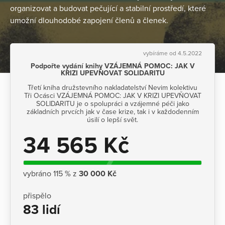
organizovat a budovat pečující a stabilní prostředí, které
umožní dlouhodobé zapojení členů a členek.
vybíráme od 4.5.2022
Podpořte vydání knihy VZÁJEMNÁ POMOC: JAK V
KRIZI UPEVŇOVAT SOLIDARITU
Třetí kniha družstevního nakladatelství Nevim kolektivu
Tři Ocásci VZÁJEMNÁ POMOC: JAK V KRIZI UPEVŇOVAT
SOLIDARITU je o spolupráci a vzájemné péči jako
základních prvcích jak v čase krize, tak i v každodenním
úsilí o lepší svět.
34 565 Kč
vybráno 115 % z
30 000 Kč
přispělo
83 lidí