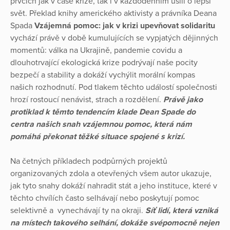
prvcích jak v čase krize, tak i v každodenním úsilí o lepší
svět. Překlad knihy amerického aktivisty a právníka Deana
Spada
Vzájemná pomoc: jak v krizi upevňovat solidaritu
vychází právě v době kumulujících se vypjatých dějinných
momentů: válka na Ukrajině, pandemie covidu a
dlouhotrvající ekologická krize podrývají naše pocity
bezpečí a stability a dokáží vychýlit morální kompas
našich rozhodnutí. Pod tlakem těchto událostí společnosti
hrozí rostoucí nenávist, strach a rozdělení.
Právě jako
protiklad k těmto tendencím klade Dean Spade do
centra našich snah vzájemnou pomoc, která nám
pomáhá překonat těžké situace spojené s krizí.
Na četných příkladech podpůrných projektů
organizovaných zdola a otevřených všem autor ukazuje,
jak tyto snahy dokáží nahradit stát a jeho instituce, které v
těchto chvílích často selhávají nebo poskytují pomoc
selektivně a vynechávají ty na okraji.
Síť lidí, která vzniká
na místech takového selhání, dokáže svépomocně nejen