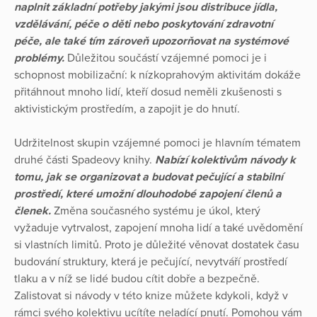
naplnit základní potřeby jakými jsou distribuce jídla,
vzdělávání, péče o děti nebo poskytování zdravotní
péče, ale také tím zároveň upozorňovat na systémové
problémy.
Důležitou součástí vzájemné pomoci je i
schopnost mobilizační: k nízkoprahovým aktivitám dokáže
přitáhnout mnoho lidí, kteří dosud neměli zkušenosti s
aktivistickým prostředím, a zapojit je do hnutí.
Udržitelnost skupin vzájemné pomoci je hlavním tématem
druhé části Spadeovy knihy.
Nabízí kolektivům návody k
tomu, jak se organizovat a budovat pečující a stabilní
prostředí, které umožní dlouhodobé zapojení členů a
členek.
Změna současného systému je úkol, který
vyžaduje vytrvalost, zapojení mnoha lidí a také uvědomění
si vlastních limitů. Proto je důležité věnovat dostatek času
budování struktury, která je pečující, nevytváří prostředí
tlaku a v níž se lidé budou cítit dobře a bezpečně.
Zalistovat si návody v této knize můžete kdykoli, když v
rámci svého kolektivu ucítíte neladící pnutí. Pomohou vám