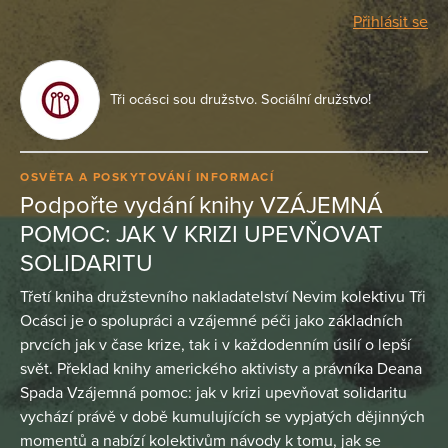
Přihlásit se
Tři ocásci sou družstvo. Sociální družstvo!
OSVĚTA A POSKYTOVÁNÍ INFORMACÍ
Podpořte vydání knihy VZÁJEMNÁ
POMOC: JAK V KRIZI UPEVŇOVAT
SOLIDARITU
Třetí kniha družstevního nakladatelství Nevim kolektivu Tři
Ocásci je o spolupráci a vzájemné péči jako základních
prvcích jak v čase krize, tak i v každodenním úsilí o lepší
svět. Překlad knihy amerického aktivisty a právníka Deana
Spada Vzájemná pomoc: jak v krizi upevňovat solidaritu
vychází právě v době kumulujících se vypjatých dějinných
momentů a nabízí kolektivům návody k tomu, jak se